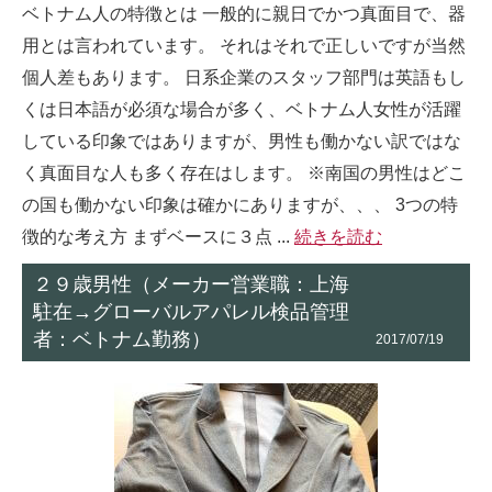
ベトナム人の特徴とは 一般的に親日でかつ真面目で、器
用とは言われています。 それはそれで正しいですが当然
個人差もあります。 日系企業のスタッフ部門は英語もし
くは日本語が必須な場合が多く、ベトナム人女性が活躍
している印象ではありますが、男性も働かない訳ではな
く真面目な人も多く存在はします。 ※南国の男性はどこ
の国も働かない印象は確かにありますが、、、 3つの特
徴的な考え方 まずベースに３点 ...
続きを読む
２９歳男性（メーカー営業職：上海
駐在→グローバルアパレル検品管理
者：ベトナム勤務）
2017/07/19