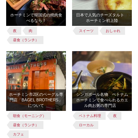
ホーチミンで韓国式の焼肉食
日本で人気のチーズタルト
べるなら！
ホーチミン初上陸
夜
肉
スイーツ
おしゃれ
昼食（ランチ）
ホーチミン市2区のベーグル専
シンガポール名物 ベトナム
門店「BAGEL BROTHERS」
ホーチミンで食べられるカエ
について
ル肉お粥の専門店
朝食（モーニング）
ベトナム料理
夜
昼食（ランチ）
ローカル
カフェ