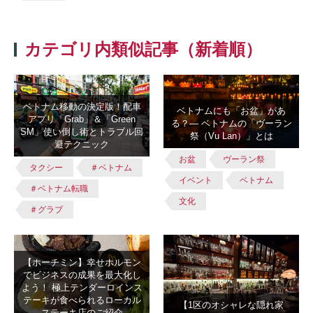
カテゴリ内類似記事（新着順）
ベトナム移動の決定版！配車
ベトナムにも「お盆」があ
アプリ「Grab」＆「Green
る？― ベトナムの「ヴーラン
SM」使い倒し術とトラブル回
祭（Vu Lan）」とは
避テクニック
お盆
ヴーラン祭
タクシー
＃ベトナム
イベント
ベトナム
＃ベトナム転職
文化
＃グラブ
【ホーチミン】幸せホルモン
でビジネスの成果を最大化し
よう！ 極上テンダーロインス
テーキが食べられるローカル
【1区のオシャレな隠れ家
ステーキ店のご紹介