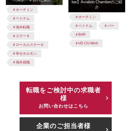
bar】Aviation Chamberのご紹
介
＃ホーチミン
＃ホーチミン
＃ベトナム
＃ベトナム
＃バー
＃海外転職
＃BAR
＃ステーキ
＃Hồ Chí Minh
＃ローカルステーキ
＃幸せホルモン
＃海外就職
転職をご検討中の求職者
様
お問い合わせはこちら
企業のご担当者様