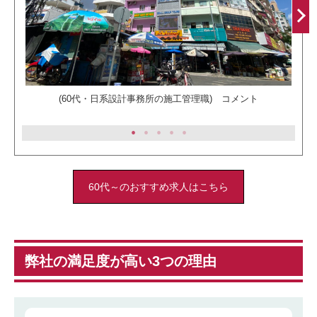
Ne
xt
(60代・日系設計事務所の施工管理職) コメント
1
2
3
4
5
60代～のおすすめ求人はこちら
弊社の満足度が高い3つの理由