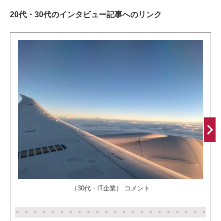
20代・30代のインタビュー記事へのリンク
Ne
xt
（30代・IT企業） コメント
2
3
4
5
6
7
8
9
1
1
1
1
1
1
1
1
1
1
2
2
2
2
2
2
2