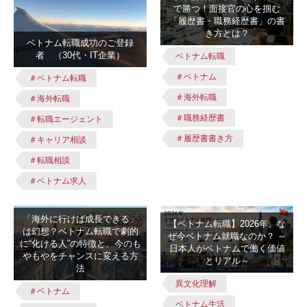
で勝つ！面接官の心を掴む
「履歴書・職務経歴書」の書
き方とは？
ベトナム転職成功のご登録
者 （30代・IT企業）
ベトナム転職
＃ベトナム
＃ベトナム転職
＃海外転職
＃海外転職
＃職務経歴書
＃転職エージェント
＃履歴書書き方
＃キャリア相談
＃転職相談
＃ベトナム求人
「海外に行けば成長できる」
【ベトナム転職】2026年、な
は幻想？ベトナム転職で劇的
ぜ今ベトナム就職なのか？ ～
に“化ける人”の特徴と、今のも
日本人がベトナムで働く価値
やもやをチャンスに変える方
とリアル～
法
異文化理解
＃ベトナム
ベトナム生活