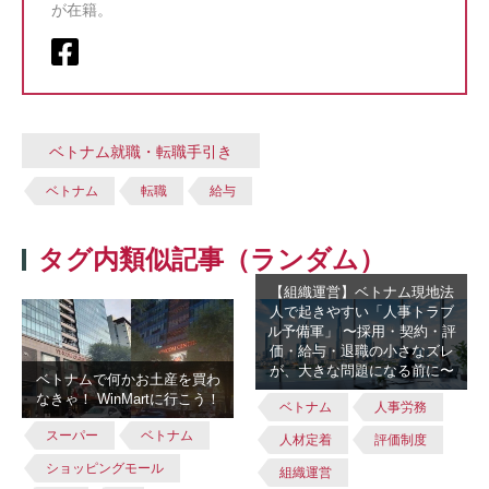
が在籍。
ベトナム就職・転職手引き
ベトナム
転職
給与
タグ内類似記事（ランダム）
【組織運営】ベトナム現地法
人で起きやすい「人事トラブ
ル予備軍」 〜採用・契約・評
価・給与・退職の小さなズレ
が、大きな問題になる前に〜
ベトナムで何かお土産を買わ
なきゃ！ WinMartに行こう！
ベトナム
人事労務
スーパー
ベトナム
人材定着
評価制度
ショッピングモール
組織運営