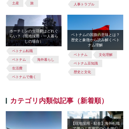
土産
旅
人事トラブル
ホーチミンの生活費はどれぐ
ベトナムの国旗の意味とは？
らい？（現地採用・一人暮ら
歴史と象徴から読み解くベト
しの場合）
ナム理解
ベトナム転職
ベトナム
文化理解
ベトナム
海外暮らし
ベトナム豆知識
生活費
歴史と文化
ベトナムで働く
カテゴリ内類似記事（新着順）
【現地採用・駐在】海外転職
で勝つ！面接官の心を掴む