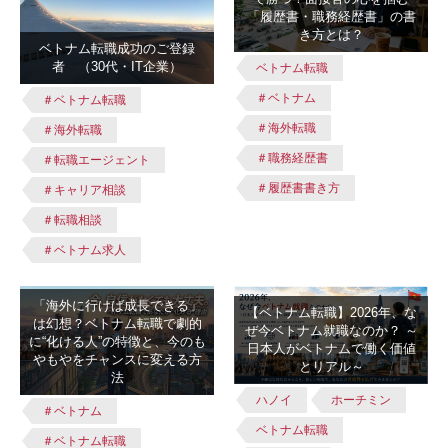
「履歴書・職務経歴書」の書
き方とは？
ベトナム転職成功のご登録
者 （30代・IT企業）
ベトナム転職
＃ベトナム
＃ベトナム転職
＃海外転職
＃海外転職
＃職務経歴書
＃転職エージェント
＃履歴書書き方
＃キャリア相談
＃転職相談
＃ベトナム求人
「海外に行けば成長できる」
【ベトナム転職】2026年、な
は幻想？ベトナム転職で劇的
ぜ今ベトナム就職なのか？ ～
に“化ける人”の特徴と、今のも
日本人がベトナムで働く価値
やもやをチャンスに変える方
とリアル～
法
ハノイ
ホーチミン
＃ベトナム
ベトナム転職
＃ベトナム転職