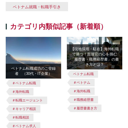
ベトナム就職・転職手引き
カテゴリ内類似記事（新着順）
【現地採用・駐在】海外転職
で勝つ！面接官の心を掴む
「履歴書・職務経歴書」の書
き方とは？
ベトナム転職成功のご登録
者 （30代・IT企業）
ベトナム転職
＃ベトナム
＃ベトナム転職
＃海外転職
＃海外転職
＃職務経歴書
＃転職エージェント
＃履歴書書き方
＃キャリア相談
＃転職相談
＃ベトナム求人