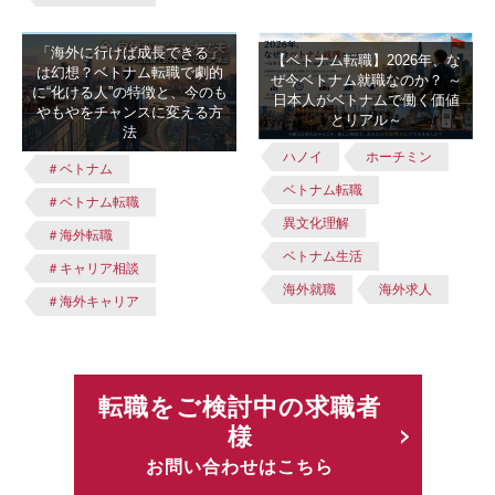
「海外に行けば成長できる」
【ベトナム転職】2026年、な
は幻想？ベトナム転職で劇的
ぜ今ベトナム就職なのか？ ～
に“化ける人”の特徴と、今のも
日本人がベトナムで働く価値
やもやをチャンスに変える方
とリアル～
法
ハノイ
ホーチミン
＃ベトナム
ベトナム転職
＃ベトナム転職
異文化理解
＃海外転職
ベトナム生活
＃キャリア相談
海外就職
海外求人
＃海外キャリア
転職をご検討中の求職者
様
お問い合わせはこちら