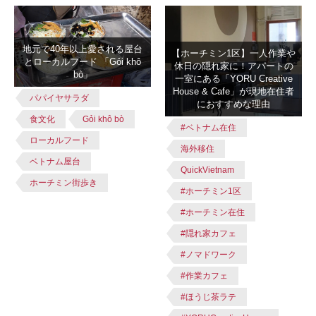
地元で40年以上愛される屋台
【ホーチミン1区】一人作業や
とローカルフード 「Gỏi khô
休日の隠れ家に！アパートの
bò」
一室にある「YORU Creative
House & Cafe」が現地在住者
パパイヤサラダ
におすすめな理由
食文化
Gỏi khô bò
#ベトナム在住
ローカルフード
海外移住
ベトナム屋台
QuickVietnam
ホーチミン街歩き
#ホーチミン1区
#ホーチミン在住
#隠れ家カフェ
#ノマドワーク
#作業カフェ
#ほうじ茶ラテ