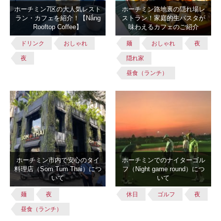
ホーチミン7区の大人気レスト
ホーチミン路地裏の隠れ場レ
ラン・カフェを紹介！【Nắng
ストラン！家庭的生パスタが
Rooftop Coffee】
味わえるカフェのご紹介
ドリンク
おしゃれ
麺
おしゃれ
夜
夜
隠れ家
昼食（ランチ）
ホーチミン市内で安心のタイ
ホーチミンでのナイターゴル
料理店（Som Tum Thai）につ
フ（Night game round）につ
いて
いて
麺
夜
休日
ゴルフ
夜
昼食（ランチ）