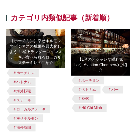
カテゴリ内類似記事（新着順）
【ホーチミン】幸せホルモン
でビジネスの成果を最大化し
よう！ 極上テンダーロインス
テーキが食べられるローカル
【1区のオシャレな隠れ家
ステーキ店のご紹介
bar】Aviation Chamberのご紹
介
＃ホーチミン
＃ホーチミン
＃ベトナム
＃ベトナム
＃バー
＃海外転職
＃BAR
＃ステーキ
＃Hồ Chí Minh
＃ローカルステーキ
＃幸せホルモン
＃海外就職