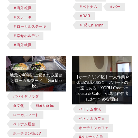
＃ベトナム
＃バー
＃海外転職
＃BAR
＃ステーキ
＃Hồ Chí Minh
＃ローカルステーキ
＃幸せホルモン
＃海外就職
地元で40年以上愛される屋台
【ホーチミン1区】一人作業や
とローカルフード 「Gỏi khô
休日の隠れ家に！アパートの
bò」
一室にある「YORU Creative
House & Cafe」が現地在住者
パパイヤサラダ
におすすめな理由
食文化
Gỏi khô bò
ベトナム生活
ローカルフード
ベトナムカフェ
ベトナム屋台
ホーチミンカフェ
ホーチミン街歩き
#ベトナム在住