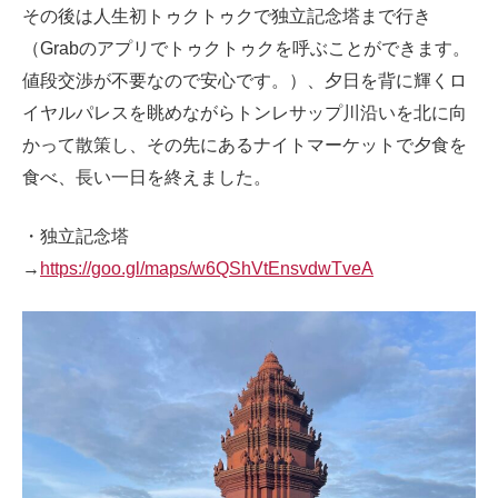
その後は人生初トゥクトゥクで独立記念塔まで行き
（Grabのアプリでトゥクトゥクを呼ぶことができます。
値段交渉が不要なので安心です。）、夕日を背に輝くロ
イヤルパレスを眺めながらトンレサップ川沿いを北に向
かって散策し、その先にあるナイトマーケットで夕食を
食べ、長い一日を終えました。
・独立記念塔
→
https://goo.gl/maps/w6QShVtEnsvdwTveA