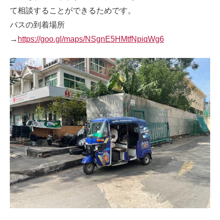
て相談することができるためです。
バスの到着場所
→
https://goo.gl/maps/NSgnE5HMtfNpiqWg6