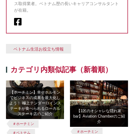
ス取得業者。ベトナム歴の長いキャリアコンサルタント
が在籍。
ベトナム生活お役立ち情報
カテゴリ内類似記事（新着順）
【ホーチミン】幸せホルモン
でビジネスの成果を最大化し
よう！ 極上テンダーロインス
テーキが食べられるローカル
【1区のオシャレな隠れ家
ステーキ店のご紹介
bar】Aviation Chamberのご紹
介
＃ホーチミン
＃ホーチミン
＃ベトナム