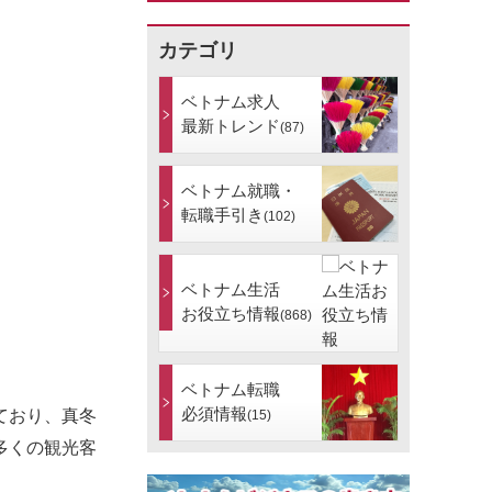
カテゴリ
ベトナム求人
最新トレンド
(87)
ベトナム就職・
転職手引き
(102)
ベトナム生活
お役立ち情報
(868)
ベトナム転職
必須情報
ており、真冬
(15)
多くの観光客