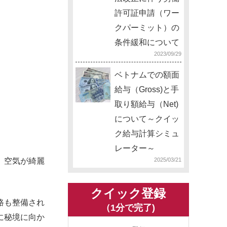
許可証申請（ワー
クパーミット）の
条件緩和について
2023/09/29
ベトナムでの額面
給与（Gross)と手
取り額給与（Net)
について～クイッ
ク給与計算シミュ
レーター～
、空気が綺麗
2025/03/21
クイック登録
路も整備され
（1分で完了)
に秘境に向か