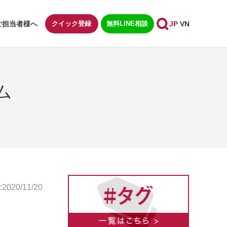
ご担当者様へ
クイック登録
無料LINE相談
JP
VN
ム
020/11/20