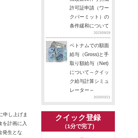
許可証申請（ワー
クパーミット）の
条件緩和について
2023/09/29
ベトナムでの額面
給与（Gross)と手
取り額給与（Net)
について～クイッ
ク給与計算シミュ
レーター～
2025/03/21
に申し上げま
クイック登録
食を計画に入
（1分で完了)
金発生とな