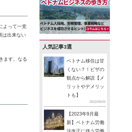
例によって一党
断は出来ない
人気記事3選
きます。なる
ベトナム移住は甘
くない？！ビザの
観点から解説【メ
リットやデメリッ
トも】
2022/09/20
【2023年9月最
新】ベトナム労働
法改正に伴う労働