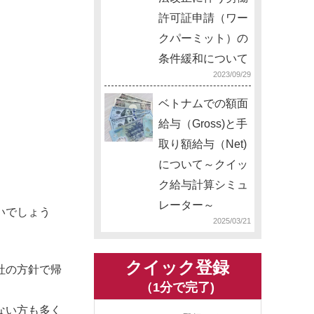
許可証申請（ワー
クパーミット）の
条件緩和について
2023/09/29
ベトナムでの額面
給与（Gross)と手
取り額給与（Net)
について～クイッ
ク給与計算シミュ
レーター～
いでしょう
2025/03/21
クイック登録
社の方針で帰
（1分で完了)
ない方も多く