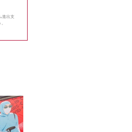
ム進出支
う。