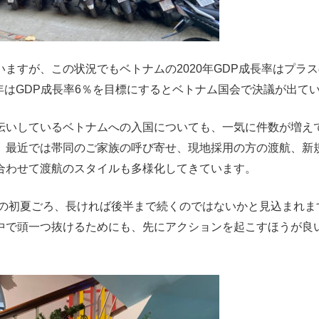
ますが、この状況でもベトナムの2020年GDP成長率はプラ
2021年はGDP成長率6％を目標にするとベトナム国会で決議が出て
伝いしているベトナムへの入国についても、一気に件数が増え
、最近では帯同のご家族の呼び寄せ、現地採用の方の渡航、新
合わせて渡航のスタイルも多様化してきています。
年の初夏ごろ、長ければ後半まで続くのではないかと見込まれま
中で頭一つ抜けるためにも、先にアクションを起こすほうが良