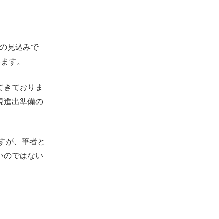
スの見込みで
います。
てきておりま
規進出準備の
すが、筆者と
いのではない