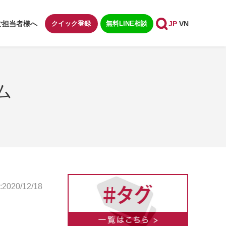
ご担当者様へ
クイック登録
無料LINE相談
JP
VN
ム
020/12/18