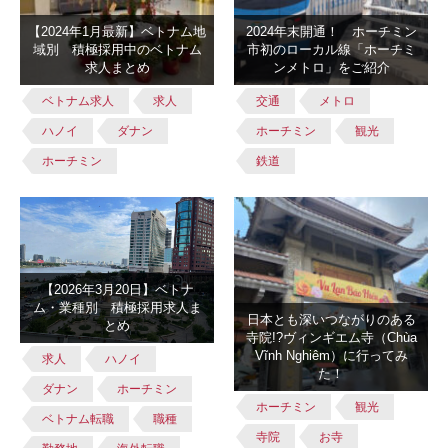
【2024年1月最新】ベトナム地
2024年末開通！ ホーチミン
域別 積極採用中のベトナム
市初のローカル線「ホーチミ
求人まとめ
ンメトロ」をご紹介
ベトナム求人
求人
交通
メトロ
ハノイ
ダナン
ホーチミン
観光
ホーチミン
鉄道
【2026年3月20日】ベトナ
ム・業種別 積極採用求人ま
日本とも深いつながりのある
とめ
寺院!?ヴィンギエム寺（Chùa
Vĩnh Nghiêm）に行ってみ
求人
ハノイ
た！
ダナン
ホーチミン
ホーチミン
観光
ベトナム転職
職種
寺院
お寺