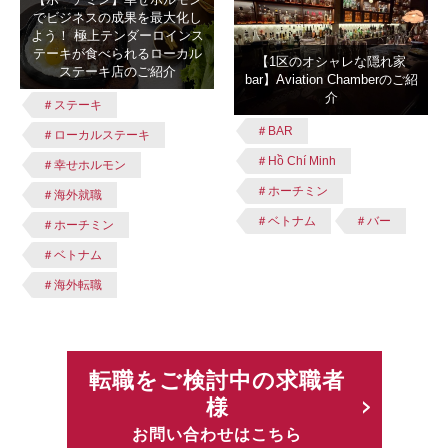
でビジネスの成果を最大化し
よう！ 極上テンダーロインス
テーキが食べられるローカル
【1区のオシャレな隠れ家
ステーキ店のご紹介
bar】Aviation Chamberのご紹
介
＃ステーキ
＃BAR
＃ローカルステーキ
＃Hồ Chí Minh
＃幸せホルモン
＃ホーチミン
＃海外就職
＃ベトナム
＃バー
＃ホーチミン
＃ベトナム
＃海外転職
転職をご検討中の求職者
様
お問い合わせはこちら