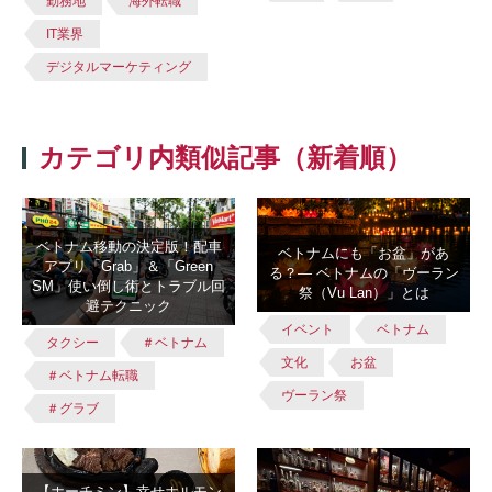
勤務地
海外転職
IT業界
デジタルマーケティング
カテゴリ内類似記事（新着順）
ベトナム移動の決定版！配車
ベトナムにも「お盆」があ
アプリ「Grab」＆「Green
る？― ベトナムの「ヴーラン
SM」使い倒し術とトラブル回
祭（Vu Lan）」とは
避テクニック
イベント
ベトナム
タクシー
＃ベトナム
文化
お盆
＃ベトナム転職
ヴーラン祭
＃グラブ
【ホーチミン】幸せホルモン