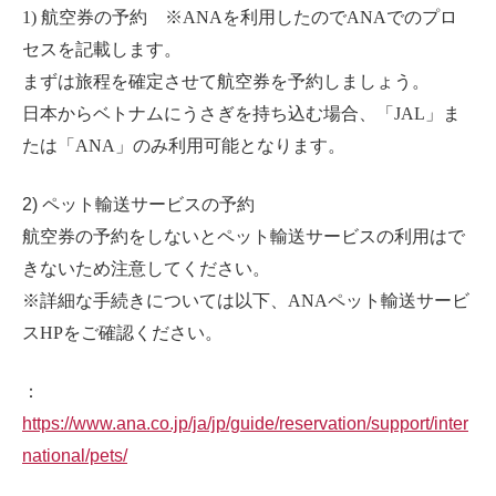
1)
航空券の予約 ※
ANA
を利用したので
ANA
でのプロ
セスを記載します。
まずは旅程を確定させて航空券を予約しましょう。
日本からベトナムにうさぎを持ち込む場合、
「JAL
」ま
たは
「ANA」
のみ利用可能となります。
2) ペット輸送サービスの予約
航空券の予約をしないとペット輸送サービスの利用はで
きないため注意してください。
※詳細な手続きについては以下、
ANA
ペット輸送サービ
ス
HP
をご確認ください。
：
https://www.ana.co.jp/ja/jp/guide/reservation/support/inter
national/pets/