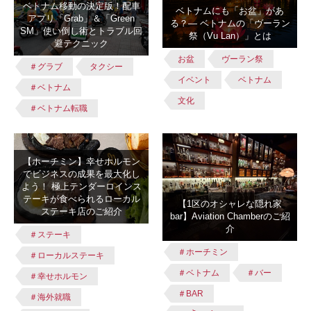
ベトナム移動の決定版！配車
ベトナムにも「お盆」があ
アプリ「Grab」＆「Green
る？― ベトナムの「ヴーラン
SM」使い倒し術とトラブル回
祭（Vu Lan）」とは
避テクニック
お盆
ヴーラン祭
＃グラブ
タクシー
イベント
ベトナム
＃ベトナム
文化
＃ベトナム転職
【ホーチミン】幸せホルモン
でビジネスの成果を最大化し
よう！ 極上テンダーロインス
テーキが食べられるローカル
【1区のオシャレな隠れ家
ステーキ店のご紹介
bar】Aviation Chamberのご紹
介
＃ステーキ
＃ホーチミン
＃ローカルステーキ
＃ベトナム
＃バー
＃幸せホルモン
＃BAR
＃海外就職