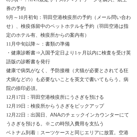
券の予約
9月～10月
初旬：羽田空港検疫所の予約（メール問い合わ
せ）、検疫係留中のペットホテルを予約（羽田空港は指
定のホテル有、検疫所からの案内有）
11月中
旬以降～：書類の準備
・健康診断書⇒入国予定日より
1ヶ月
以内に検査を受け英
語版の診断書を発行
健康で病気がなく、予防接種（犬猫が必要とされてる狂
犬病などの）も必要ないことを英文で書いてもらう。病
院の捺印必須。
12月17日
：羽田空港検疫所にうさぎを預ける
12月19日
：検疫所からうさぎをピックアップ
12月22日
：出国日、ANAのチェックインカウンターにて
うさぎを預ける。※この時預入費用を支払う
ベトナム到着：スーツケースと同じエリアに放置。空港