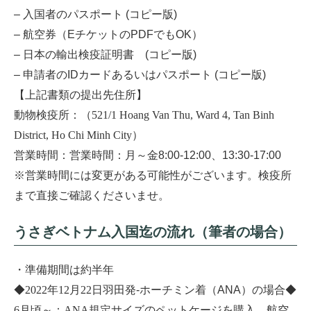
– 入国者のパスポート (コピー版)
– 航空券（EチケットのPDFでもOK）
– 日本の輸出検疫証明書 (コピー版)
– 申請者のIDカードあるいはパスポート (コピー版)
【上記書類の提出先住所】
動物検疫所：（
521/1 Hoang Van Thu, Ward 4, Tan Binh
District, Ho Chi Minh City
）
営業時間：営業時間：月～金8:00-12:00、13:30-17:00
※営業時間には変更がある可能性がございます。検疫所
まで直接ご確認くださいませ。
うさぎベトナム入国迄の流れ（筆者の場合）
・準備期間は約半年
◆
2022年12月22
日羽田発‐ホーチミン着（ANA）の場合◆
6月
頃～：
ANA規
定サイズのペットケージを購入、航空