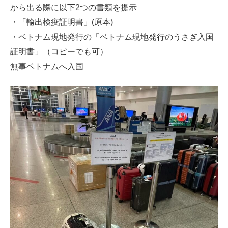
から出る際に以下2つの書類を提示
・「輸出検疫証明書」(原本)
・ベトナム現地発行の「ベトナム現地発行のうさぎ入国
証明書」（コピーでも可）
無事ベトナムへ入国