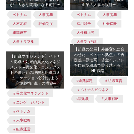
が、大きな問題になる前に〜
企業の人事再設計〜
ベトナム
人事労務
ベトナム
人事労務
人材定着
評価制度
採用競争
社会保険
組織運営
人件費上昇
人事トラブル
人事制度設計
【組織の発展】外部変化に合
わせた「ベトナム拠点」の再
【組織マネジメント】ベトナ
定義 ─原油高・賃金インフレ
ム拠点の効果的異文化マネジ
を自律型組織で乗り越える、
メント ─異文化（コンテクス
HR戦略─
トの違い）の理解と組織コミ
ュニケーション設計による
♯経営課題
＃組織運営
「自律型組織」の構築─
＃ベトナムビジネス
＃異文化マネジメント
♯現地化
＃人事戦略
＃エンゲージメント
＃ベトナム
＃人事戦略
＃組織運営