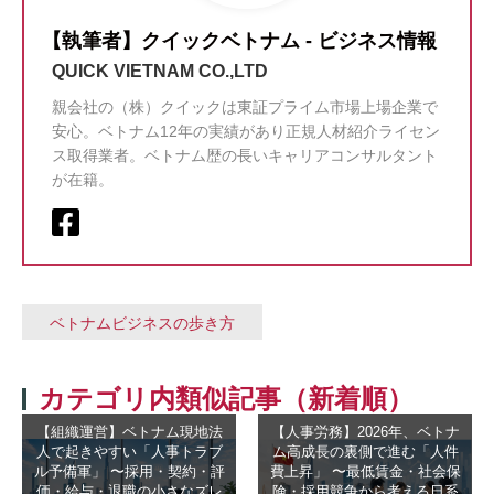
【執筆者】クイックベトナム - ビジネス情報
QUICK VIETNAM CO.,LTD
親会社の（株）クイックは東証プライム市場上場企業で
安心。ベトナム12年の実績があり正規人材紹介ライセン
ス取得業者。ベトナム歴の長いキャリアコンサルタント
が在籍。
ベトナムビジネスの歩き方
カテゴリ内類似記事（新着順）
【組織運営】ベトナム現地法
【人事労務】2026年、ベトナ
人で起きやすい「人事トラブ
ム高成長の裏側で進む「人件
ル予備軍」 〜採用・契約・評
費上昇」 〜最低賃金・社会保
価・給与・退職の小さなズレ
険・採用競争から考える日系