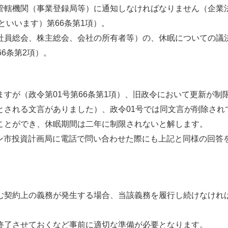
轄機関（事業登録局等）に通知しなければなりません（企業法第
号」といいます）第66条第1項）。
社員総会、株主総会、会社の所有者等）の、休眠についての議
6条第2項）。
すが（政令第01号第66条第1項）、旧政令において更新が制
とされる文言がありました）、政令01号では同文言が削除され
ことができ、休眠期間は二年に制限されないと解します。
チミン市投資計画局に電話で問い合わせた際にも上記と同様の回答
む契約上の義務が発生する場合、当該義務を履行し続けなけれ
終了させておくなど事前に適切な準備が必要となります。