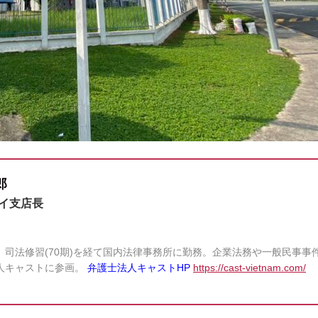
郎
イ支店長
し、司法修習(70期)を経て国内法律事務所に勤務。企業法務や一般民事事
法人キャストに参画。
弁護士法人キャストHP
https://cast-vietnam.com/