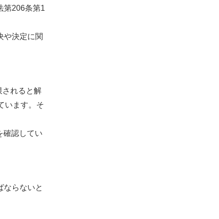
206条第1
決や決定に関
限されると解
ています。そ
を確認してい
ばならないと