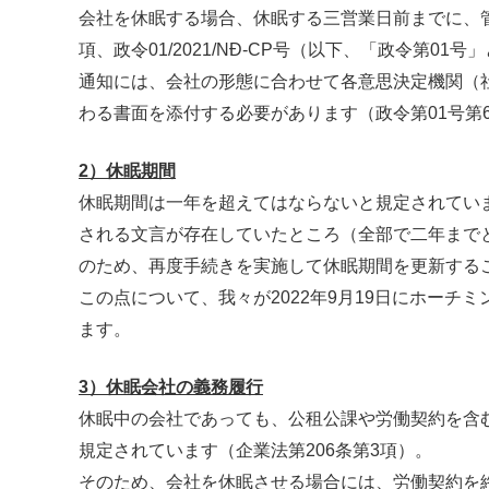
会社を休眠する場合、休眠する三営業日前までに、管
項、政令01/2021/NĐ-CP号（以下、「政令第01
通知には、会社の形態に合わせて各意思決定機関（
わる書面を添付する必要があります（政令第01号第6
2）休眠期間
休眠期間は一年を超えてはならないと規定されていま
される文言が存在していたところ（全部で二年まで
のため、再度手続きを実施して休眠期間を更新する
この点について、我々が2022年9月19日にホー
ます。
3）休眠会社の義務履行
休眠中の会社であっても、公租公課や労働契約を含
規定されています（企業法第206条第3項）。
そのため、会社を休眠させる場合には、労働契約を