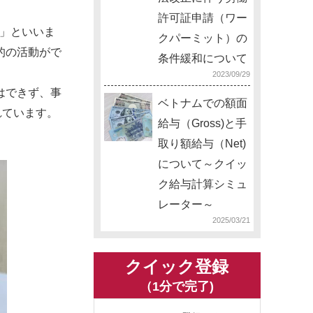
許可証申請（ワー
法」といいま
クパーミット）の
的の活動がで
条件緩和について
2023/09/29
はできず、事
ベトナムでの額面
れています。
給与（Gross)と手
取り額給与（Net)
について～クイッ
ク給与計算シミュ
レーター～
2025/03/21
クイック登録
（1分で完了)