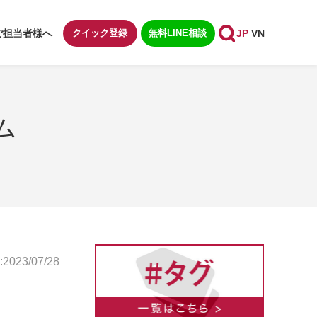
ご担当者様へ
クイック登録
無料LINE相談
JP
VN
ム
023/07/28