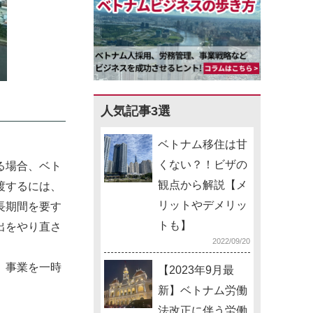
人気記事3選
ベトナム移住は甘
くない？！ビザの
る場合、ベト
観点から解説【メ
渡するには、
リットやデメリッ
長期間を要す
トも】
出をやり直さ
2022/09/20
」、事業を一時
【2023年9月最
新】ベトナム労働
法改正に伴う労働