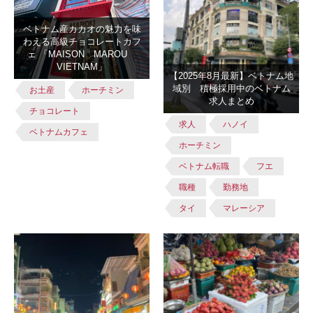
ベトナム産カカオの魅力を味
わえる高級チョコレートカフ
ェ 「MAISON MAROU
VIETNAM」
【2025年8月最新】ベトナム地
域別 積極採用中のベトナム
お土産
ホーチミン
求人まとめ
チョコレート
求人
ハノイ
ベトナムカフェ
ホーチミン
ベトナム転職
フエ
職種
勤務地
タイ
マレーシア