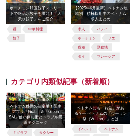
ホーチミン11区餃子ストリー
【2025年6月最新】ベトナム地
トで絶品水餃子を堪能！「天
域別 積極採用中のベトナム
天水餃子」をご紹介
求人まとめ
麺
中華料理
求人
ハノイ
餃子
ホーチミン
フエ
職種
勤務地
タイ
マレーシア
カテゴリ内類似記事（新着順）
ベトナム移動の決定版！配車
ベトナムにも「お盆」があ
アプリ「Grab」＆「Green
る？― ベトナムの「ヴーラン
SM」使い倒し術とトラブル回
祭（Vu Lan）」とは
避テクニック
イベント
ベトナム
＃グラブ
タクシー