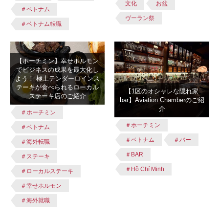
文化
お盆
＃ベトナム
ヴーラン祭
＃ベトナム転職
【ホーチミン】幸せホルモン
でビジネスの成果を最大化し
よう！ 極上テンダーロインス
テーキが食べられるローカル
【1区のオシャレな隠れ家
ステーキ店のご紹介
bar】Aviation Chamberのご紹
介
＃ホーチミン
＃ホーチミン
＃ベトナム
＃ベトナム
＃バー
＃海外転職
＃BAR
＃ステーキ
＃Hồ Chí Minh
＃ローカルステーキ
＃幸せホルモン
＃海外就職