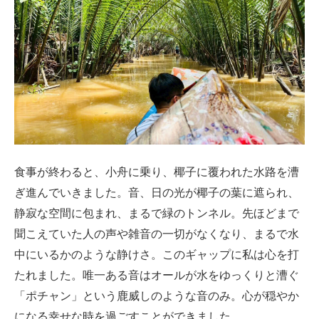
食事が終わると、小舟に乗り、椰子に覆われた水路を漕
ぎ進んでいきました。音、日の光が椰子の葉に遮られ、
静寂な空間に包まれ、まるで緑のトンネル。先ほどまで
聞こえていた人の声や雑音の一切がなくなり、まるで水
中にいるかのような静けさ。このギャップに私は心を打
たれました。唯一ある音はオールが水をゆっくりと漕ぐ
「ポチャン」という鹿威しのような音のみ。心が穏やか
になる幸せな時を過ごすことができました。