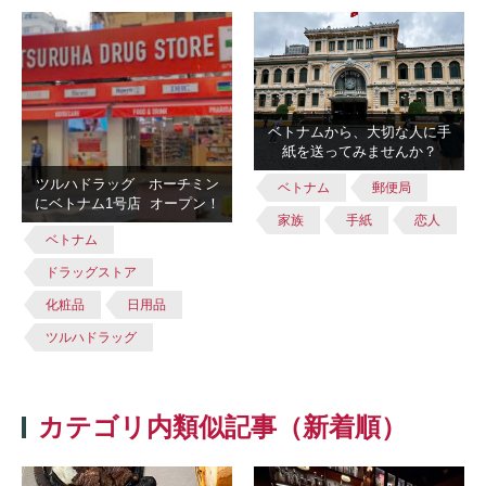
ベトナムから、大切な人に手
紙を送ってみませんか？
ツルハドラッグ ホーチミン
ベトナム
郵便局
にベトナム1号店 オープン！
家族
手紙
恋人
ベトナム
ドラッグストア
化粧品
日用品
ツルハドラッグ
カテゴリ内類似記事（新着順）