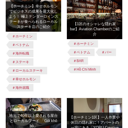
【ホーチミン】幸せホルモン
でビジネスの成果を最大化し
よう！ 極上テンダーロインス
テーキが食べられるローカル
【1区のオシャレな隠れ家
ステーキ店のご紹介
bar】Aviation Chamberのご紹
介
＃ホーチミン
＃ホーチミン
＃ベトナム
＃ベトナム
＃バー
＃海外転職
＃BAR
＃ステーキ
＃Hồ Chí Minh
＃ローカルステーキ
＃幸せホルモン
＃海外就職
地元で40年以上愛される屋台
【ホーチミン1区】一人作業や
とローカルフード 「Gỏi khô
休日の隠れ家に！アパートの
bò」
一室にある「YORU Creative