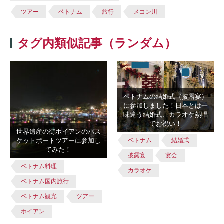
ツアー
ベトナム
旅行
メコン川
タグ内類似記事（ランダム）
ベトナムの結婚式（披露宴）
に参加しました！日本とは一
味違う結婚式、カラオケ熱唱
でお祝い！
世界遺産の街ホイアンのバス
ベトナム
結婚式
ケットボートツアーに参加し
てみた！
披露宴
宴会
ベトナム料理
カラオケ
ベトナム国内旅行
ベトナム観光
ツアー
ホイアン