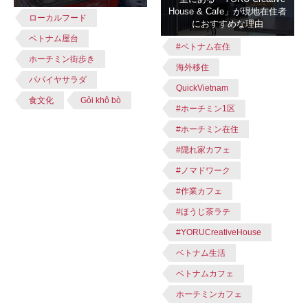
House & Cafe」が現地在住者
ローカルフード
におすすめな理由
ベトナム屋台
#ベトナム在住
ホーチミン街歩き
海外移住
パパイヤサラダ
QuickVietnam
食文化
Gỏi khô bò
#ホーチミン1区
#ホーチミン在住
#隠れ家カフェ
#ノマドワーク
#作業カフェ
#ほうじ茶ラテ
#YORUCreativeHouse
ベトナム生活
ベトナムカフェ
ホーチミンカフェ