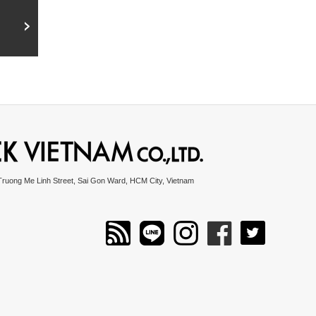
Truong Me Linh Street, Sai Gon Ward, HCM City, Vietnam