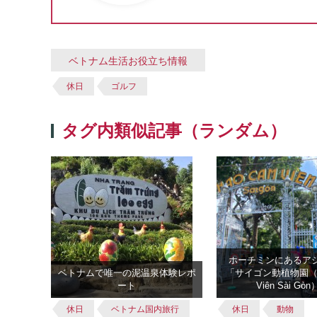
ベトナム生活お役立ち情報
休日
ゴルフ
タグ内類似記事（ランダム）
ホーチミンにあるア
ベトナムで唯一の泥温泉体験レポ
「サイゴン動植物園（Th
ート
Viên Sài Gò
休日
ベトナム国内旅行
休日
動物