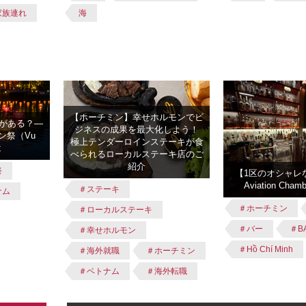
家族連れ
海
【ホーチミン】幸せホルモンでビ
がある？―
ジネスの成果を最大化しよう！
ン祭（Vu
極上テンダーロインステーキが食
は
べられるローカルステーキ店のご
紹介
祭
【1区のオシャレな
Aviation Ch
＃ステーキ
ナム
＃ホーチミン
＃ローカルステーキ
＃バー
＃B
＃幸せホルモン
＃Hồ Chí Minh
＃海外就職
＃ホーチミン
＃ベトナム
＃海外転職