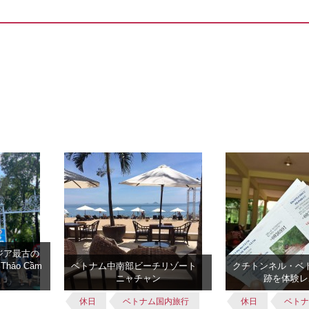
ジア最古の
ảo Cầm
ベトナム中南部ビーチリゾート
クチトンネル・ベ
n）」
ニャチャン
跡を体験レ
休日
ベトナム国内旅行
休日
ベト