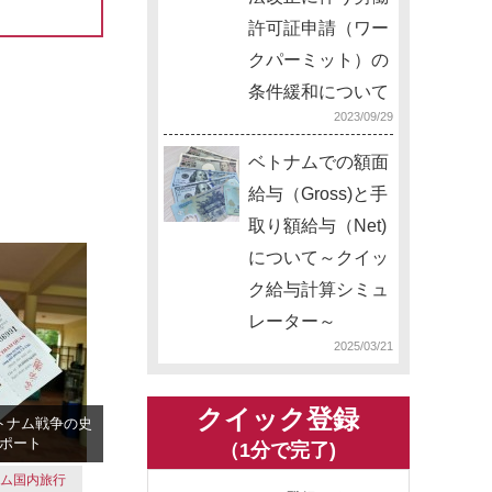
許可証申請（ワー
クパーミット）の
条件緩和について
2023/09/29
ベトナムでの額面
給与（Gross)と手
取り額給与（Net)
について～クイッ
ク給与計算シミュ
レーター～
2025/03/21
クイック登録
トナム戦争の史
ポート
（1分で完了)
ナム国内旅行