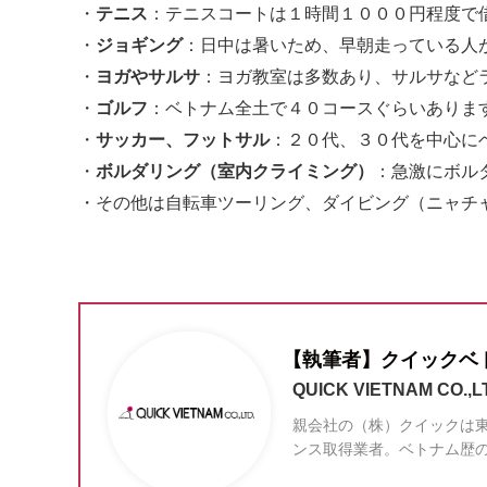
・
テニス
：テニスコートは１時間１０００円程度で
・
ジョギング
：日中は暑いため、早朝走っている人
・
ヨガやサルサ
：ヨガ教室は多数あり、サルサなど
・
ゴルフ
：ベトナム全土で４０コースぐらいありま
・
サッカー、フットサル
：２０代、３０代を中心に
・
ボルダリング（室内クライミング）
：急激にボル
・その他は自転車ツーリング、ダイビング（ニャチ
【執筆者】クイックベ
QUICK VIETNAM CO.,L
親会社の（株）クイックは東
ンス取得業者。ベトナム歴