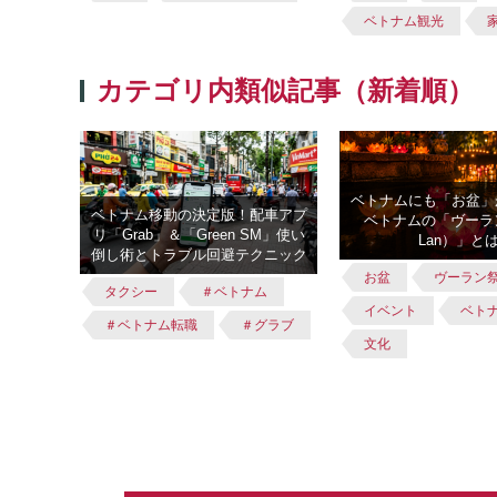
ベトナム観光
カテゴリ内類似記事（新着順）
ベトナムにも「お盆」
ベトナム移動の決定版！配車アプ
ベトナムの「ヴーラ
リ「Grab」＆「Green SM」使い
Lan）」と
倒し術とトラブル回避テクニック
お盆
ヴーラン
タクシー
＃ベトナム
イベント
ベト
＃ベトナム転職
＃グラブ
文化