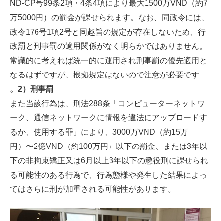
ND-CP号99条2項・4条4項により最大1500万VND（約7
万5000円）の罰金が課せられます。なお、同政令には、
政令176号1項2号と同趣旨の規定が存在しないため、行
政罰と刑事罰の適用関係がなく明らかではありません。
常識的に考えれば統一的に運用され刑事罰の優先適用と
なるはずですが、根拠規定はないので注意が必要です
。2）刑事罰
また当該行為は、刑法288条「コンピューターネットワ
ーク、通信ネットワークに情報を違法にアップロードす
るか、使用する罪」により、3000万VND（約15万
円）〜2億VND（約100万円）以下の罰金、または3年以
下の非拘束矯正又は6月以上3年以下の懲役刑に課せられ
る可能性のある行為で、行為態様や発生した結果によっ
てはさらに刑が加重される可能性があります。