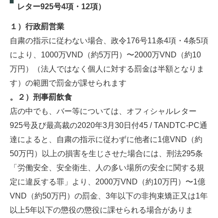
レター925号4項・12項）
１）行政罰営業
自粛の指示に従わない場合、政令176号11条4項・4条5項
により、1000万VND（約5万円）〜2000万VND（約10
万円）（法人ではなく個人に対する罰金は半額となりま
す）の範囲で罰金が課せられます
。２）刑事罰飲食
店の中でも、バー等については、オフィシャルレター
925号及び最高裁の2020年3月30日付45 / TANDTC-PC通
達によると、自粛の指示に従わずに他者に1億VND（約
50万円）以上の損害を生じさせた場合には、刑法295条
「労働安全、安全衛生、人の多い場所の安全に関する規
定に違反する罪」より、2000万VND（約10万円）〜1億
VND（約50万円）の罰金、3年以下の非拘束矯正又は1年
以上5年以下の懲役の懲役に課せられる場合がありま