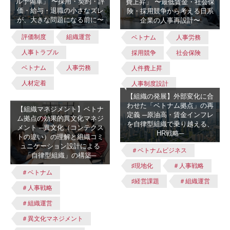
ル予備軍」 〜採用・契約・評
費上昇」 〜最低賃金・社会保
価・給与・退職の小さなズレ
険・採用競争から考える日系
が、大きな問題になる前に〜
企業の人事再設計〜
評価制度
組織運営
ベトナム
人事労務
人事トラブル
採用競争
社会保険
ベトナム
人事労務
人件費上昇
人材定着
人事制度設計
【組織の発展】外部変化に合
わせた「ベトナム拠点」の再
【組織マネジメント】ベトナ
定義 ─原油高・賃金インフレ
ム拠点の効果的異文化マネジ
を自律型組織で乗り越える、
メント ─異文化（コンテクス
HR戦略─
トの違い）の理解と組織コミ
ュニケーション設計による
＃ベトナムビジネス
「自律型組織」の構築─
♯現地化
＃人事戦略
＃ベトナム
♯経営課題
＃組織運営
＃人事戦略
＃組織運営
＃異文化マネジメント