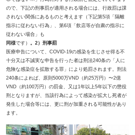
ので、下記の刑事罰が適用される場合には、行政罰は課
されない関係にあるものと考えます（下記第5項「隔離
指示に従わない行為」、第6項「飲店等が自粛の指示に
従わない場合」も
同様
です）
。2）刑事罰
医療申告について、COVID-19の感染を生じさせ得る不
十分又は不誠実な申告を行った者は刑法240条の「人に
危険な感染症を拡散する罪」により処罰されます。刑法
240条によれば、原則5000万VND（約25万円）〜2億
VND（約100万円）の罰金、又は1年以上5年以下の懲役
刑となりますが、当該行為によって感染が拡大し死者が
発生した場合等には、更に刑が加重される可能性があり
ます。