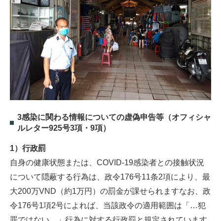
3感染に関わる情報についての虚偽申告等（オフィシャ
ルレター925号3項・9項）
1）行政罰
自身の健康状態または、COVID-19感染者との接触状況
について隠蔽する行為は、政令176号11条2項により、最
大200万VND（約1万円）の罰金が課せられますなお、政
令176号1項2号によれば、当該政令の適用範囲は「…犯
罪ではない…」行為に対する行政罰と規定されています