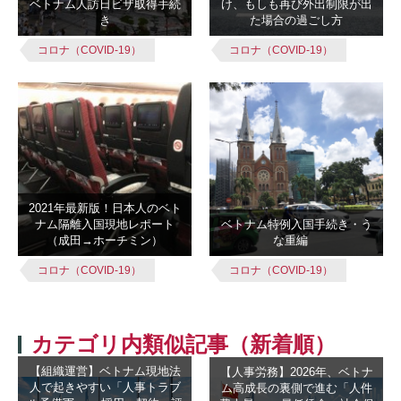
ベトナム人訪日ビザ取得手続
け、もしも再び外出制限が出
き
た場合の過ごし方
コロナ（COVID-19）
コロナ（COVID-19）
2021年最新版！日本人のベト
ナム隔離入国現地レポート
ベトナム特例入国手続き・う
（成田→ホーチミン）
な重編
コロナ（COVID-19）
コロナ（COVID-19）
カテゴリ内類似記事（新着順）
【組織運営】ベトナム現地法
【人事労務】2026年、ベトナ
人で起きやすい「人事トラブ
ム高成長の裏側で進む「人件