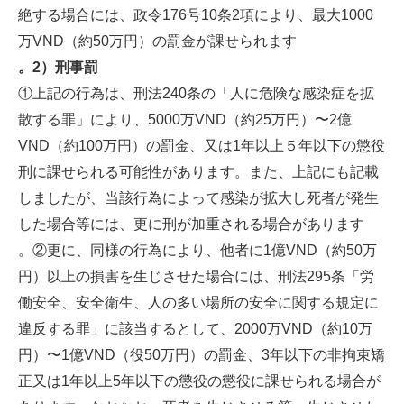
絶する場合には、政令176号10条2項により、最大1000
万VND（約50万円）の罰金が課せられます
。2）刑事罰
①上記の行為は、刑法240条の「人に危険な感染症を拡
散する罪」により、5000万VND（約25万円）〜2億
VND（約100万円）の罰金、又は1年以上５年以下の懲役
刑に課せられる可能性があります。また、上記にも記載
しましたが、当該行為によって感染が拡大し死者が発生
した場合等には、更に刑が加重される場合があります
。②更に、同様の行為により、他者に1億VND（約50万
円）以上の損害を生じさせた場合には、刑法295条「労
働安全、安全衛生、人の多い場所の安全に関する規定に
違反する罪」に該当するとして、2000万VND（約10万
円）〜1億VND（役50万円）の罰金、3年以下の非拘束矯
正又は1年以上5年以下の懲役の懲役に課せられる場合が