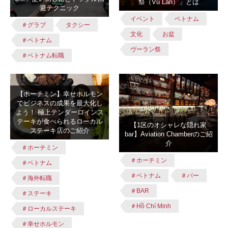
祭（Vu Lan）」とは
避テクニック
イベント
ベトナム
＃グラブ
タクシー
文化
お盆
＃ベトナム
ヴーラン祭
＃ベトナム転職
【ホーチミン】幸せホルモン
でビジネスの成果を最大化し
よう！ 極上テンダーロインス
テーキが食べられるローカル
【1区のオシャレな隠れ家
ステーキ店のご紹介
bar】Aviation Chamberのご紹
介
＃ホーチミン
＃ホーチミン
＃ベトナム
＃ベトナム
＃バー
＃海外転職
＃BAR
＃ステーキ
＃Hồ Chí Minh
＃ローカルステーキ
＃幸せホルモン