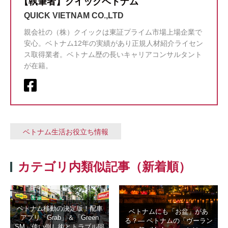
【執筆者】クイックベトナム
QUICK VIETNAM CO.,LTD
親会社の（株）クイックは東証プライム市場上場企業で
安心。ベトナム12年の実績があり正規人材紹介ライセン
ス取得業者。ベトナム歴の長いキャリアコンサルタント
が在籍。
ベトナム生活お役立ち情報
カテゴリ内類似記事（新着順）
ベトナム移動の決定版！配車
ベトナムにも「お盆」があ
アプリ「Grab」＆「Green
る？― ベトナムの「ヴーラン
SM」使い倒し術とトラブル回