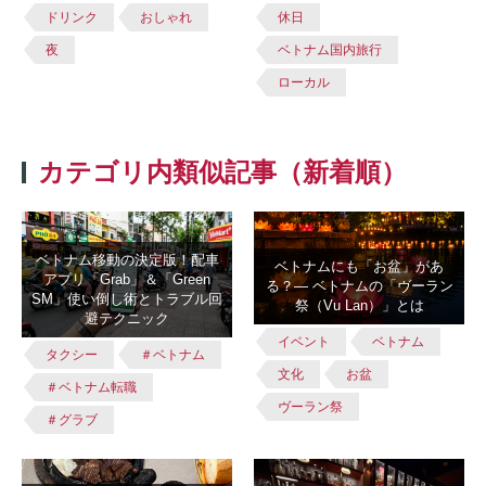
ドリンク
おしゃれ
休日
夜
ベトナム国内旅行
ローカル
カテゴリ内類似記事（新着順）
ベトナム移動の決定版！配車
ベトナムにも「お盆」があ
アプリ「Grab」＆「Green
る？― ベトナムの「ヴーラン
SM」使い倒し術とトラブル回
祭（Vu Lan）」とは
避テクニック
イベント
ベトナム
タクシー
＃ベトナム
文化
お盆
＃ベトナム転職
ヴーラン祭
＃グラブ