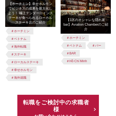
【ホーチミン】幸せホルモン
でビジネスの成果を最大化し
よう！ 極上テンダーロインス
テーキが食べられるローカル
【1区のオシャレな隠れ家
ステーキ店のご紹介
bar】Aviation Chamberのご紹
介
＃ホーチミン
＃ホーチミン
＃ベトナム
＃ベトナム
＃バー
＃海外転職
＃BAR
＃ステーキ
＃Hồ Chí Minh
＃ローカルステーキ
＃幸せホルモン
＃海外就職
転職をご検討中の求職者
様