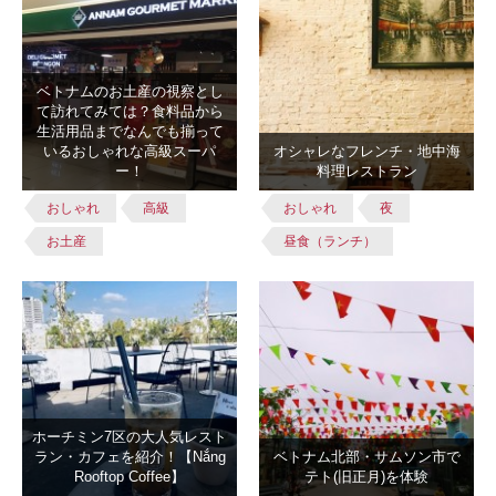
ベトナムのお土産の視察とし
て訪れてみては？食料品から
生活用品までなんでも揃って
いるおしゃれな高級スーパ
オシャレなフレンチ・地中海
ー！
料理レストラン
おしゃれ
高級
おしゃれ
夜
お土産
昼食（ランチ）
ホーチミン7区の大人気レスト
ラン・カフェを紹介！【Nắng
ベトナム北部・サムソン市で
Rooftop Coffee】
テト(旧正月)を体験