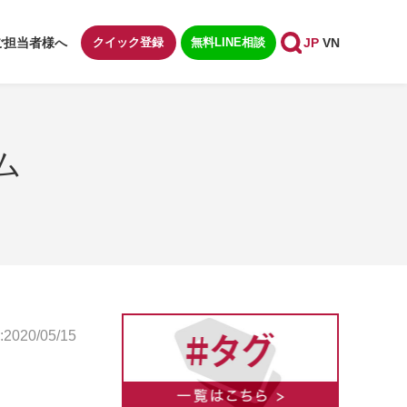
ご担当者様へ
クイック登録
無料LINE相談
JP
VN
ム
020/05/15