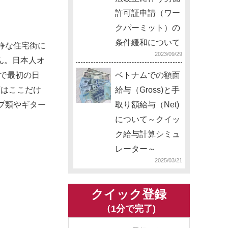
許可証申請（ワー
クパーミット）の
条件緩和について
静な住宅街に
2023/09/29
ん。日本人オ
トで最初の日
ベトナムでの額面
店はここだけ
給与（Gross)と手
プ類やギター
取り額給与（Net)
について～クイッ
ク給与計算シミュ
レーター～
2025/03/21
クイック登録
（1分で完了)