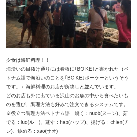
夕食は海鮮料理！！
海沿いの目抜け通りには看板に｢BO KE｣と書かれた（ベ
トナム語で海沿いのことを｢BO KE｣ボーケーというそう
です。）海鮮料理のお店が所狭しと並んでいます。
どのお店も外に出ている沢山のお魚の中から食べたいも
のを選び、調理方法も好みで注文できるシステムです。
※役立つ調理方法ベトナム語 焼く：nuob(ヌーン)、茹
でる：luo(ルー)、蒸す：hap(ハップ)、揚げる：chien(チ
ン)、炒める：xao(サオ)