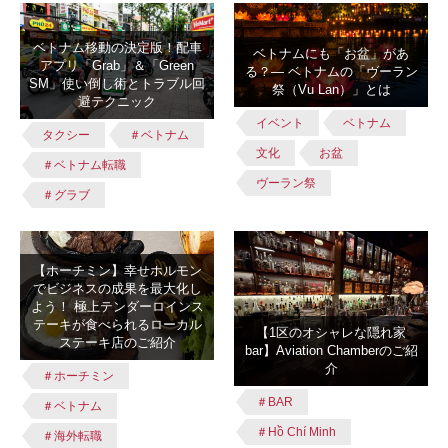
ベトナム移動の決定版！配車
ベトナムにも「お盆」があ
アプリ「Grab」＆「Green
る？― ベトナムの「ヴーラン
SM」使い倒し術とトラブル回
祭（Vu Lan）」とは
避テクニック
イベント
ベトナム
タクシー
＃ベトナム
文化
お盆
＃ベトナム転職
ヴーラン祭
＃グラブ
【ホーチミン】幸せホルモン
でビジネスの成果を最大化し
よう！ 極上テンダーロインス
テーキが食べられるローカル
【1区のオシャレな隠れ家
ステーキ店のご紹介
bar】Aviation Chamberのご紹
介
＃ホーチミン
＃BAR
＃ベトナム
＃Hồ Chí Minh
＃海外転職