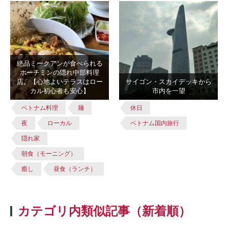
絶品ミークアンが食べられる
ホーチミンの隠れ中部料理
店。【心地よいテラスはロー
サイゴン・スカイデッキから
カル初心者も安心】
市内を一望
ベトナム料理
麺
休日
夜
ローカル
ベトナム国内旅行
隠れ家
朝食（モーニング）
癒し
昼食（ランチ）
カテゴリ内類似記事（新着順）