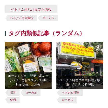
ベトナム生活お役立ち情報
ベトナム国内旅行
ローカル
タグ内類似記事（ランダム）
ホーチミン市 野菜・花のデ
リバリーでおススメ『Dalat
ベトナム料理？中華料理？欲
Hasfarm』ご紹介
張りさん向け料理店
日常
ローカル
ベトナム料理
便利
ローカル