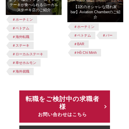
テーキが食べられるローカル
【1区のオシャレな隠れ家
ステーキ店のご紹介
bar】Aviation Chamberのご紹
介
＃ホーチミン
＃ホーチミン
＃ベトナム
＃ベトナム
＃バー
＃海外転職
＃BAR
＃ステーキ
＃Hồ Chí Minh
＃ローカルステーキ
＃幸せホルモン
＃海外就職
転職をご検討中の求職者
様
お問い合わせはこちら