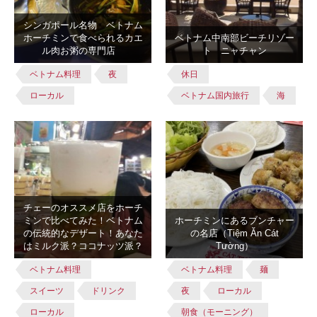
シンガポール名物 ベトナム
ホーチミンで食べられるカエ
ベトナム中南部ビーチリゾー
ル肉お粥の専門店
ト ニャチャン
ベトナム料理
夜
休日
ローカル
ベトナム国内旅行
海
チェーのオススメ店をホーチ
ミンで比べてみた！ベトナム
ホーチミンにあるブンチャー
の伝統的なデザート！あなた
の名店（Tiệm Ăn Cát
はミルク派？ココナッツ派？
Tường）
ベトナム料理
ベトナム料理
麺
スイーツ
ドリンク
夜
ローカル
ローカル
朝食（モーニング）