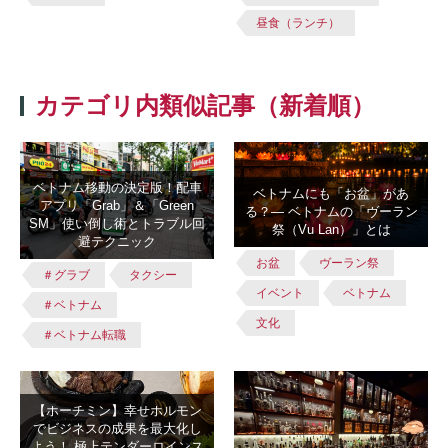
昼食（ランチ）
カテゴリ内類似記事（新着順）
ベトナム移動の決定版！配車
ベトナムにも「お盆」があ
アプリ「Grab」＆「Green
る？― ベトナムの「ヴーラン
SM」使い倒し術とトラブル回
祭（Vu Lan）」とは
避テクニック
お盆
ヴーラン祭
＃グラブ
タクシー
イベント
ベトナム
＃ベトナム
文化
＃ベトナム転職
【ホーチミン】幸せホルモン
でビジネスの成果を最大化し
よう！ 極上テンダーロインス