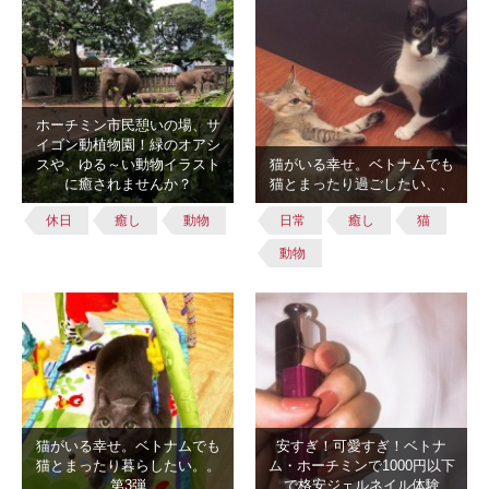
ホーチミン市民憩いの場、サ
イゴン動植物園！緑のオアシ
スや、ゆる～い動物イラスト
猫がいる幸せ。ベトナムでも
に癒されませんか？
猫とまったり過ごしたい、、
休日
癒し
動物
日常
癒し
猫
動物
猫がいる幸せ。ベトナムでも
安すぎ！可愛すぎ！ベトナ
猫とまったり暮らしたい。。
ム・ホーチミンで1000円以下
第3弾
で格安ジェルネイル体験