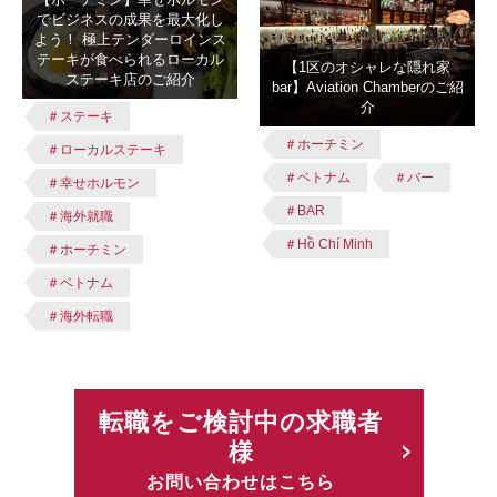
でビジネスの成果を最大化し
よう！ 極上テンダーロインス
テーキが食べられるローカル
【1区のオシャレな隠れ家
ステーキ店のご紹介
bar】Aviation Chamberのご紹
介
＃ステーキ
＃ホーチミン
＃ローカルステーキ
＃ベトナム
＃バー
＃幸せホルモン
＃BAR
＃海外就職
＃Hồ Chí Minh
＃ホーチミン
＃ベトナム
＃海外転職
転職をご検討中の求職者
様
お問い合わせはこちら