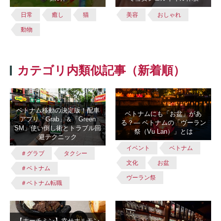
日常
癒し
猫
美容
おしゃれ
動物
カテゴリ内類似記事（新着順）
ベトナム移動の決定版！配車
ベトナムにも「お盆」があ
アプリ「Grab」＆「Green
る？― ベトナムの「ヴーラン
SM」使い倒し術とトラブル回
祭（Vu Lan）」とは
避テクニック
イベント
ベトナム
＃グラブ
タクシー
文化
お盆
＃ベトナム
ヴーラン祭
＃ベトナム転職
【ホーチミン】幸せホルモン