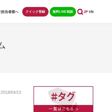
ご担当者様へ
クイック登録
無料LINE相談
JP
VN
ム
018/04/13