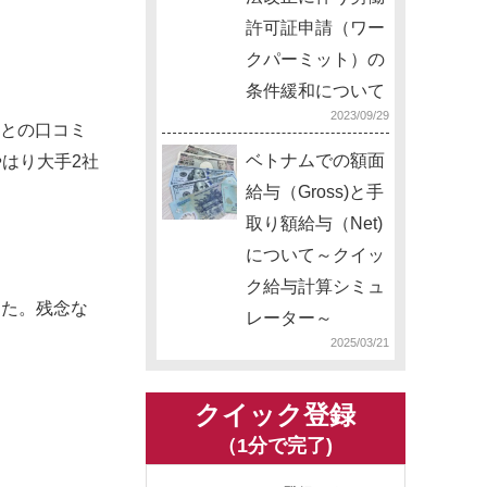
許可証申請（ワー
クパーミット）の
条件緩和について
2023/09/29
心との口コミ
ベトナムでの額面
はり大手2社
給与（Gross)と手
取り額給与（Net)
について～クイッ
ク給与計算シミュ
した。残念な
レーター～
2025/03/21
クイック登録
（1分で完了)