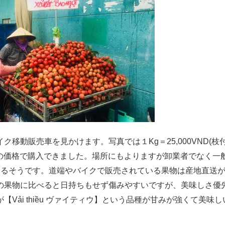
移動販売車を見かけます。写真では１Kg＝25,000VND(枝
記載の価格で購入できました。場所にもよりますが卸業者でなく一
ころもあるそうです。道端やバイクで販売されている果物は産地直送
の果物に比べると日持ちもせず傷みやすいですが、美味しさ優
Vải thiều ヴァイティウ】という品種が甘みが強くて美味