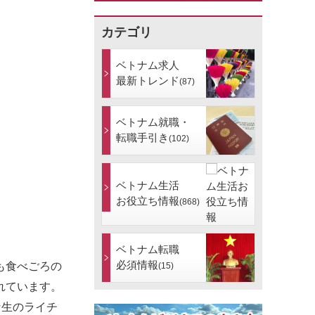
カテゴリ
ベトナム求人
最新トレンド
(87)
ベトナム就職・
転職手引き
(102)
ベトナム生活
お役立ち情報
(868)
ベトナム転職
必須情報
も食べごろの
(15)
れています。
な生のライチ