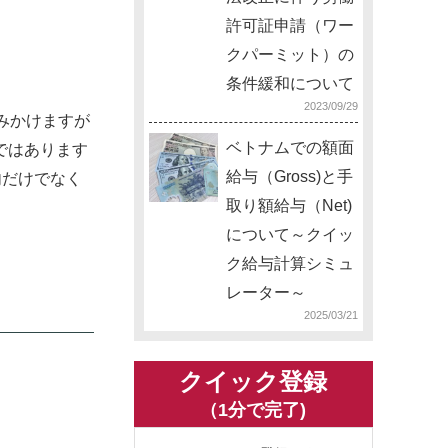
許可証申請（ワー
クパーミット）の
条件緩和について
2023/09/29
みかけますが
ベトナムでの額面
ではあります
給与（Gross)と手
内だけでなく
取り額給与（Net)
について～クイッ
ク給与計算シミュ
レーター～
2025/03/21
クイック登録
（1分で完了)