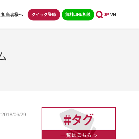
ご担当者様へ
クイック登録
無料LINE相談
JP
VN
ム
018/06/29