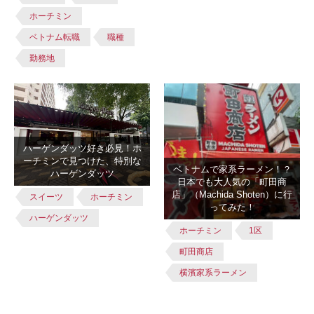
ホーチミン
ベトナム転職
職種
勤務地
ハーゲンダッツ好き必見！ホ
ーチミンで見つけた、特別な
ベトナムで家系ラーメン！？
ハーゲンダッツ
日本でも大人気の「町田商
店」（Machida Shoten）に行
スイーツ
ホーチミン
ってみた！
ハーゲンダッツ
ホーチミン
1区
町田商店
横濱家系ラーメン