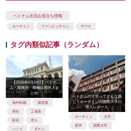
ベトナム生活お役立ち情報
ホーチミン
ファンビッチャン
サウナ
タグ内類似記事（ランダム）
【2026年4月24日】ベトナ
ム・業種別 積極採用求人ま
とめ
ベトナムの大学ってどんな感
じ？ホーチミン市国際大学の
海外転職
製造業
潜入レポート
商社
工場長
ホーチミン
大学
駐在
求人
留学
国際大学
ハノイ
ダナン