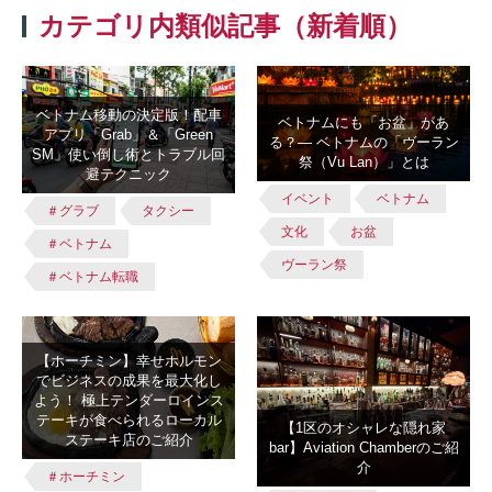
カテゴリ内類似記事（新着順）
ベトナム移動の決定版！配車
ベトナムにも「お盆」があ
アプリ「Grab」＆「Green
る？― ベトナムの「ヴーラン
SM」使い倒し術とトラブル回
祭（Vu Lan）」とは
避テクニック
イベント
ベトナム
＃グラブ
タクシー
文化
お盆
＃ベトナム
ヴーラン祭
＃ベトナム転職
【ホーチミン】幸せホルモン
でビジネスの成果を最大化し
よう！ 極上テンダーロインス
テーキが食べられるローカル
【1区のオシャレな隠れ家
ステーキ店のご紹介
bar】Aviation Chamberのご紹
介
＃ホーチミン