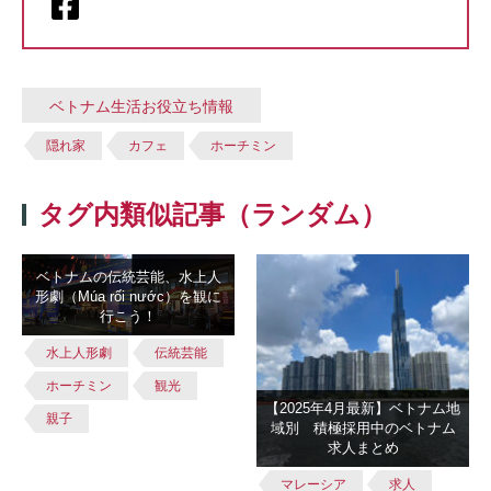
ベトナム生活お役立ち情報
隠れ家
カフェ
ホーチミン
タグ内類似記事（ランダム）
ベトナムの伝統芸能、水上人
形劇（Múa rối nước）を観に
行こう！
水上人形劇
伝統芸能
ホーチミン
観光
【2025年4月最新】ベトナム地
親子
域別 積極採用中のベトナム
求人まとめ
マレーシア
求人