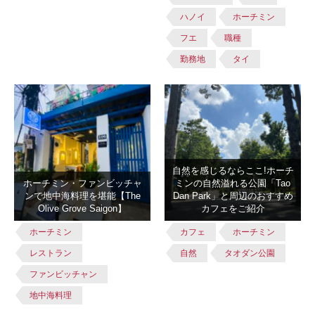
ハノイ
ホーチミン
フエ
職種
勤務地
タイ
自然を感じるならここ!ホーチ
ホーチミン・ファンビッチャ
ミンの自然溢れる公園「Tao
ンで地中海料理を堪能【The
Dan Park」と周辺のおすすめ
Olive Grove Saigon】
カフェをご紹介
ホーチミン
カフェ
ホーチミン
レストラン
自然
タオダン公園
ファンビッチャン
地中海料理