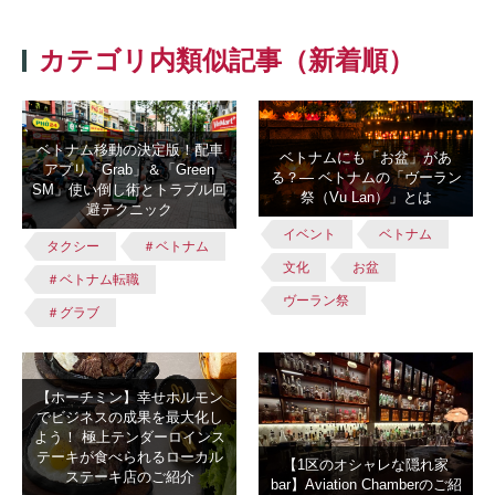
カテゴリ内類似記事（新着順）
ベトナム移動の決定版！配車
ベトナムにも「お盆」があ
アプリ「Grab」＆「Green
る？― ベトナムの「ヴーラン
SM」使い倒し術とトラブル回
祭（Vu Lan）」とは
避テクニック
イベント
ベトナム
タクシー
＃ベトナム
文化
お盆
＃ベトナム転職
ヴーラン祭
＃グラブ
【ホーチミン】幸せホルモン
でビジネスの成果を最大化し
よう！ 極上テンダーロインス
テーキが食べられるローカル
【1区のオシャレな隠れ家
ステーキ店のご紹介
bar】Aviation Chamberのご紹