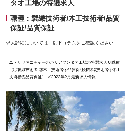
タオ工場の特選求人
職種：製織技術者/木工技術者/品質
保証/品質保証
求人詳細については、以下コラムをご確認ください。
ニトリファニチャーのバリアブンタオ工場の特選求人６職種
（①製織技術者 ②木工技術者③品質保証④製織技術者⑤木工
技術者⑥品質保証） ※2023年2月最新求人情報