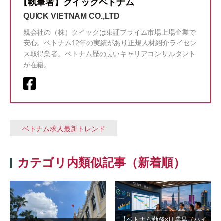
【執筆者】クイックベトナム
QUICK VIETNAM CO.,LTD
親会社の（株）クイックは東証プライム市場上場企業で
安心。ベトナム12年の実績があり正規人材紹介ライセン
ス取得業者。ベトナム歴の長いキャリアコンサルタント
が在籍。
ベトナム求人最新トレンド
カテゴリ内類似記事（新着順）
【ベトナム勤務×IT業界（ハイ