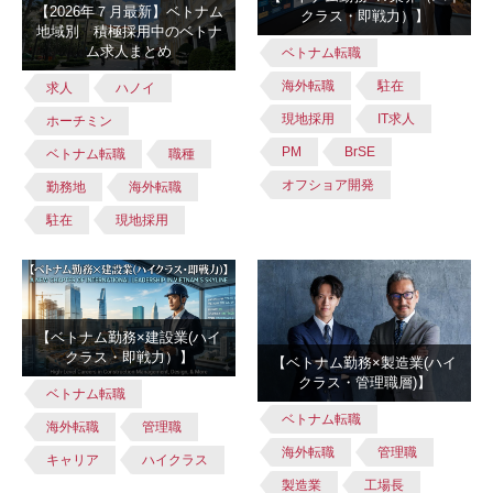
【2026年７月最新】ベトナム
クラス・即戦力）】
地域別 積極採用中のベトナ
ム求人まとめ
ベトナム転職
海外転職
駐在
求人
ハノイ
現地採用
IT求人
ホーチミン
PM
BrSE
ベトナム転職
職種
オフショア開発
勤務地
海外転職
駐在
現地採用
【ベトナム勤務×建設業(ハイ
クラス・即戦力）】
【ベトナム勤務×製造業(ハイ
クラス・管理職層)】
ベトナム転職
ベトナム転職
海外転職
管理職
海外転職
管理職
キャリア
ハイクラス
製造業
工場長