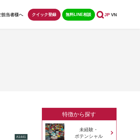
ご担当者様へ
クイック登録
無料LINE相談
JP
VN
特徴から探す
未経験・
ポテンシャル
A1441