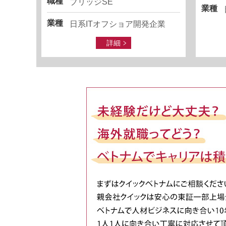
職種
ブリッジSE
業種
業種
日系ITオフショア開発企業
詳細