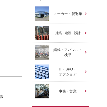
メーカー・製造業
建築・建設・設計
繊維・アパレル・
検品
IT・BPO・
オフショア
事務・営業
識