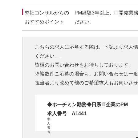
弊社コンサルからの
PM経験3年以上、IT開発
おすすめポイント
ださい。
こちらの求人に応募する際は、下記より求人
ください。
皆様のお問い合わせをお待ちしております。
※複数件ご応募の場合も、お問い合わせは一
担当者より改めて他のご希望求人もお伺いさ
◆ホーチミン勤務◆日系IT企業のPM
求人番号 A1441
求
人
番
号