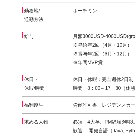
勤務地/
ホーチミン
通勤方法
給与
月額3000USD-4000USD
※昇給年2回（4月・10月）
※賞与年2回（6月・12月）
※年間MVP賞
休日・
休日・休暇：完全週休2日制
休暇/時間
時間：8：00～17：30（休憩
福利厚生
労働許可書、レジデンスカ
求める人物
必須：4大卒、PM経験3年以
歓迎： 開発言語（Java, 