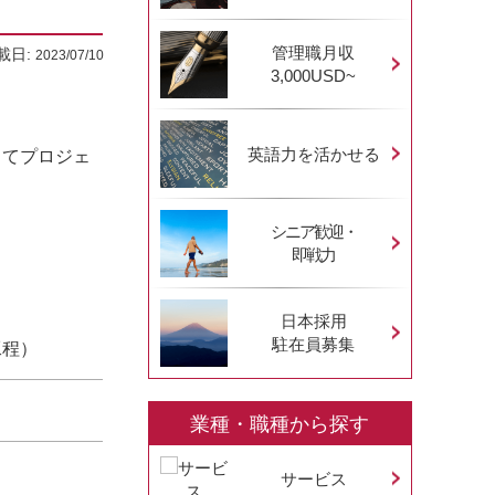
管理職月収
載日:
2023/07/10
3,000USD~
英語力を活かせる
してプロジェ
シニア歓迎・
即戦力
日本採用
駐在員募集
工程）
業種・職種から探す
サービス