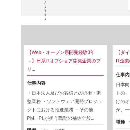
A
1
4
4
1
【Web・オープン系開発経験3年
【ダイ
～】日系ITオフショア開発企業のブ
IT企
リ...
仕事内
仕事内容
日本向
・日本法人及びお客様との折衝・調
トの、
整業務 ・ソフトウェア開発プロジェ
けのオ
クトにおける推進業務 ・その他
が、一
PM、PLが担う職務の補佐全般...
職種