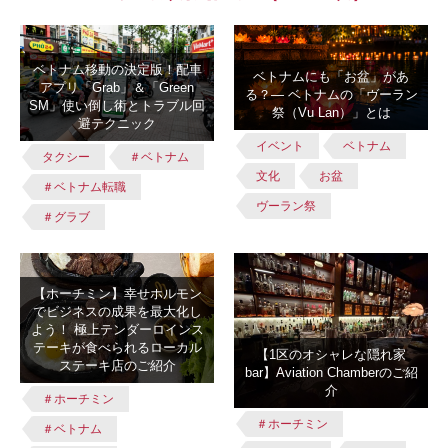
ベトナム移動の決定版！配車
ベトナムにも「お盆」があ
アプリ「Grab」＆「Green
る？― ベトナムの「ヴーラン
SM」使い倒し術とトラブル回
祭（Vu Lan）」とは
避テクニック
イベント
ベトナム
タクシー
＃ベトナム
文化
お盆
＃ベトナム転職
ヴーラン祭
＃グラブ
【ホーチミン】幸せホルモン
でビジネスの成果を最大化し
よう！ 極上テンダーロインス
テーキが食べられるローカル
【1区のオシャレな隠れ家
ステーキ店のご紹介
bar】Aviation Chamberのご紹
介
＃ホーチミン
＃ホーチミン
＃ベトナム