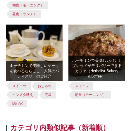
朝食（モーニング）
昼食（ランチ）
ホーチミンで美味しいバナナ
ホーチミンで美味しいケーキ
ブレッドがデリバリーできる
を食べるならここ！人気のパ
カフェ（Herbalist Bakery
ティスリーのご紹介
&Coffee）
スイーツ
おしゃれ
スイーツ
インスタ映え
高級
朝食（モーニング）
隠れ家
カテゴリ内類似記事（新着順）