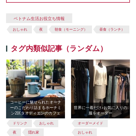
ベトナム生活お役立ち情報
おしゃれ
夜
朝食（モーニング）
昼食（ランチ）
タグ内類似記事（ランダム）
コーヒーに魅せられたオーナ
ーのこだわり詰まるホーチミ
世界に一着だけ♪お気に入りの
ン2区タオディエンのカフェ
服をオーダー
ドリンク
おしゃれ
オーダーメイド
夜
隠れ家
おしゃれ