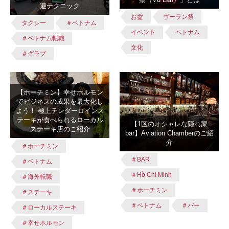
避テクニック
お盆
ヴーラン祭
タクシー
＃ベトナム
イベント
ベトナム
＃ベトナム転職
文化
＃グラブ
【ホーチミン】幸せホルモン
でビジネスの成果を最大化し
よう！ 極上テンダーロインス
テーキが食べられるローカル
【1区のオシャレな隠れ家
ステーキ店のご紹介
bar】Aviation Chamberのご紹
介
＃ホーチミン
＃BAR
＃ベトナム
＃Hồ Chí Minh
＃海外転職
＃ホーチミン
＃ステーキ
＃ベトナム
＃バー
＃ローカルステーキ
＃幸せホルモン