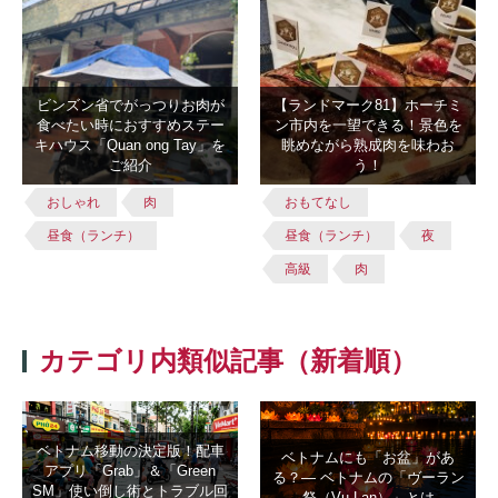
ビンズン省でがっつりお肉が
【ランドマーク81】ホーチミ
食べたい時におすすめステー
ン市内を一望できる！景色を
キハウス「Quan ong Tay」を
眺めながら熟成肉を味わお
ご紹介
う！
おしゃれ
肉
おもてなし
昼食（ランチ）
昼食（ランチ）
夜
高級
肉
カテゴリ内類似記事（新着順）
ベトナム移動の決定版！配車
ベトナムにも「お盆」があ
アプリ「Grab」＆「Green
る？― ベトナムの「ヴーラン
SM」使い倒し術とトラブル回
祭（Vu Lan）」とは