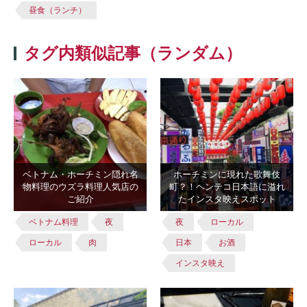
昼食（ランチ）
タグ内類似記事（ランダム）
ベトナム・ホーチミン隠れ名
ホーチミンに現れた歌舞伎
物料理のウズラ料理人気店の
町？！ヘンテコ日本語に溢れ
ご紹介
たインスタ映えスポット
ベトナム料理
夜
夜
ローカル
ローカル
肉
日本
お酒
インスタ映え