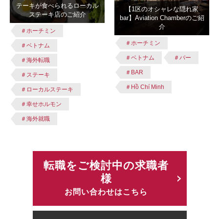
テーキが食べられるローカル
【1区のオシャレな隠れ家
ステーキ店のご紹介
bar】Aviation Chamberのご紹
介
＃ホーチミン
＃ホーチミン
＃ベトナム
＃ベトナム
＃バー
＃海外転職
＃BAR
＃ステーキ
＃Hồ Chí Minh
＃ローカルステーキ
＃幸せホルモン
＃海外就職
転職をご検討中の求職者
様
お問い合わせはこちら