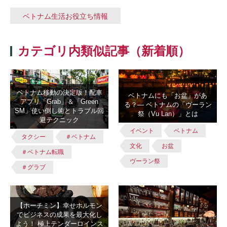
ベトナム生活お役立ち情報
カテゴリ内類似記事（新着順）
ベトナム移動の決定版！配車
ベトナムにも「お盆」があ
アプリ「Grab」＆「Green
る？― ベトナムの「ヴーラン
SM」使い倒し術とトラブル回
祭（Vu Lan）」とは
避テクニック
イベント
ベトナム
タクシー
＃ベトナム
文化
お盆
＃ベトナム転職
ヴーラン祭
＃グラブ
【ホーチミン】幸せホルモン
でビジネスの成果を最大化し
よう！ 極上テンダーロインス