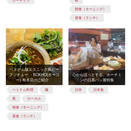
ホーチミン
夜
朝食（モーニング）
昼食（ランチ）
ベトナム版エスニック風ビー
フシチュー ・BOKHO(ボーコ
心からほっとする、ホーチミ
ー) 有名店のご紹介
ンの日系パン屋特集
ベトナム料理
麺
日本
日本食
夜
ローカル
朝食（モーニング）
昼食（ランチ）