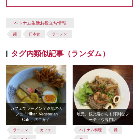
ベトナム生活お役立ち情報
麺
日本食
ラーメン
タグ内類似記事（ランダム）
カフェでラーメン？路地のカ
フェ「Hikari Vegetarian
地元、観光客からも評判なフ
Cafe」のご紹介
ーティウ専門店
ラーメン
カフェ
ベトナム料理
麺