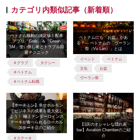
カテゴリ内類似記事（新着順）
ベトナム移動の決定版！配車
ベトナムにも「お盆」があ
アプリ「Grab」＆「Green
る？― ベトナムの「ヴーラン
SM」使い倒し術とトラブル回
祭（Vu Lan）」とは
避テクニック
イベント
ベトナム
＃グラブ
タクシー
文化
お盆
＃ベトナム
ヴーラン祭
＃ベトナム転職
【ホーチミン】幸せホルモン
でビジネスの成果を最大化し
よう！ 極上テンダーロインス
テーキが食べられるローカル
【1区のオシャレな隠れ家
ステーキ店のご紹介
bar】Aviation Chamberのご紹
介
＃ステーキ