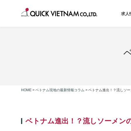
求人
HOME
>
ベトナム現地の最新情報コラム
>
ベトナム進出！？流しソー
ベトナム進出！？流しソーメン