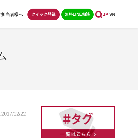
ご担当者様へ
クイック登録
無料LINE相談
JP
VN
ム
017/12/22