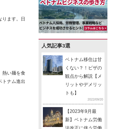
なります。日
人気記事3選
ベトナム移住は甘
くない？！ビザの
、熱い麺を食
観点から解説【メ
ベトナム進出
リットやデメリッ
トも】
2022/09/20
【2023年9月最
新】ベトナム労働
法改正に伴う労働