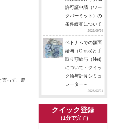
許可証申請（ワー
クパーミット）の
条件緩和について
2023/09/29
ベトナムでの額面
給与（Gross)と手
取り額給与（Net)
について～クイッ
ク給与計算シミュ
と言って、鹿
レーター～
2025/03/21
クイック登録
（1分で完了)