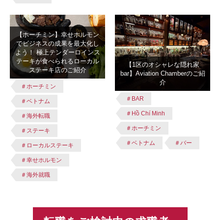
【ホーチミン】幸せホルモン
でビジネスの成果を最大化し
よう！ 極上テンダーロインス
テーキが食べられるローカル
【1区のオシャレな隠れ家
ステーキ店のご紹介
bar】Aviation Chamberのご紹
介
＃ホーチミン
＃BAR
＃ベトナム
＃Hồ Chí Minh
＃海外転職
＃ホーチミン
＃ステーキ
＃ベトナム
＃バー
＃ローカルステーキ
＃幸せホルモン
＃海外就職