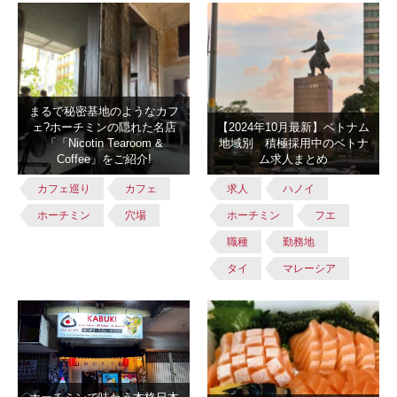
まるで秘密基地のようなカフ
ェ?ホーチミンの隠れた名店
【2024年10月最新】ベトナム
「「Nicotin Tearoom &
地域別 積極採用中のベトナ
Coffee」をご紹介!
ム求人まとめ
カフェ巡り
カフェ
求人
ハノイ
ホーチミン
穴場
ホーチミン
フエ
職種
勤務地
タイ
マレーシア