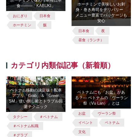
ホーチミンで味わう本格日本
ホーチミンで美味しいお刺
食―――「KABUKI」
身・巻き寿司をデリバリー
メニュー豊富でパッケージも
おにぎり
日本食
安心
ホーチミン
飯
日本食
夜
昼食（ランチ）
カテゴリ内類似記事（新着順）
ベトナム移動の決定版！配車
ベトナムにも「お盆」があ
アプリ「Grab」＆「Green
る？― ベトナムの「ヴーラン
SM」使い倒し術とトラブル回
祭（Vu Lan）」とは
避テクニック
お盆
ヴーラン祭
タクシー
＃ベトナム
イベント
ベトナム
＃ベトナム転職
文化
＃グラブ