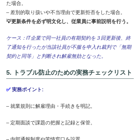
た場合。
– 差別的取り扱いや不当理由で更新拒否をした場合。
💡更新条件を必ず明文化し、従業員に事前説明を行う。
ケース：IT企業で同一社員の有期契約を３回更新後、終
了通知を行ったが当該社員が不服を申入れ裁判で「無期
契約と同等」と判断され解雇無効となった。
5. トラブル防止のための実務チェックリスト
✅
実務ポイント:
– 就業規則に解雇理由・手続きを明記。
– 定期面談で課題の把握と記録と保管。
– 内部通報制度や苦情窓口を設置。