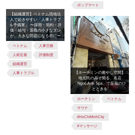
ポップマート
【組織運営】ベトナム現地法
人で起きやすい「人事トラブ
ル予備軍」 〜採用・契約・評
価・給与・退職の小さなズレ
が、大きな問題になる前に〜
ベトナム
人事労務
人材定着
評価制度
組織運営
【ホーチミンの癒やし空間】
人事トラブル
地元民のみぞ知る、名店
「Ngoc Anh Spa」で至福のひ
とときを
ホーチミン
ベトナム
サウナ
#HoChiMinhCity
#マッサージ