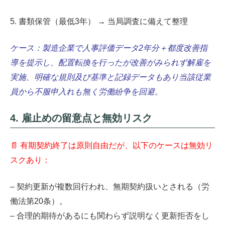
5. 書類保管（最低3年） → 当局調査に備えて整理
ケース：製造企業で人事評価データ2年分＋都度改善指
導を提示し、配置転換を行ったが改善がみられず解雇を
実施、明確な規則及び基準と記録データもあり当該従業
員から不服申入れも無く労働紛争を回避。
4. 雇止めの留意点と無効リスク
📄 有期契約終了は原則自由だが、以下のケースは無効リ
スクあり：
– 契約更新が複数回行われ、無期契約扱いとされる（労
働法第20条）。
– 合理的期待があるにも関わらず説明なく更新拒否をし