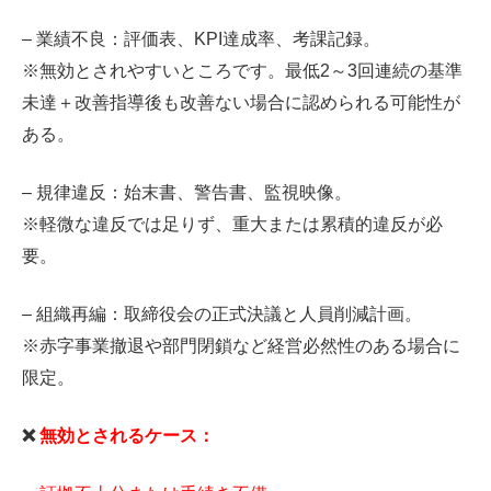
– 業績不良：評価表、KPI達成率、考課記録。
※無効とされやすいところです。最低2～3回連続の基準
未達＋改善指導後も改善ない場合に認められる可能性が
ある。
– 規律違反：始末書、警告書、監視映像。
※軽微な違反では足りず、重大または累積的違反が必
要。
– 組織再編：取締役会の正式決議と人員削減計画。
※赤字事業撤退や部門閉鎖など経営必然性のある場合に
限定。
❌
無効とされるケース：