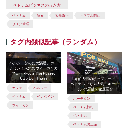
ベトナムビジネスの歩き方
ベトナム
解雇
労働紛争
トラブル防止
リスク管理
タグ内類似記事（ランダム）
ヘルシーなのに大満足。ホー
チミンで人気のヴィーガンカ
フェへ -Roots Plant-based
Café-Ben Thanh
世界的人気のポップマート、
ベトナムでも大人気！ホーチ
カフェ
ヘルシー
ミンの店舗を徹底紹介
ベトナム
ベンタイン
ホーチミン
ヴィーガン
ベトナム旅行
ベトナム
ベトナムお土産