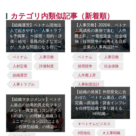
カテゴリ内類似記事（新着順）
【組織運営】ベトナム現地法
【人事労務】2026年、ベトナ
人で起きやすい「人事トラブ
ム高成長の裏側で進む「人件
ル予備軍」 〜採用・契約・評
費上昇」 〜最低賃金・社会保
価・給与・退職の小さなズレ
険・採用競争から考える日系
が、大きな問題になる前に〜
企業の人事再設計〜
ベトナム
人事労務
ベトナム
人事労務
人材定着
評価制度
採用競争
社会保険
組織運営
人件費上昇
人事トラブル
人事制度設計
【組織の発展】外部変化に合
わせた「ベトナム拠点」の再
【組織マネジメント】ベトナ
定義 ─原油高・賃金インフレ
ム拠点の効果的異文化マネジ
を自律型組織で乗り越える、
メント ─異文化（コンテクス
HR戦略─
トの違い）の理解と組織コミ
ュニケーション設計による
＃ベトナムビジネス
「自律型組織」の構築─
♯現地化
＃人事戦略