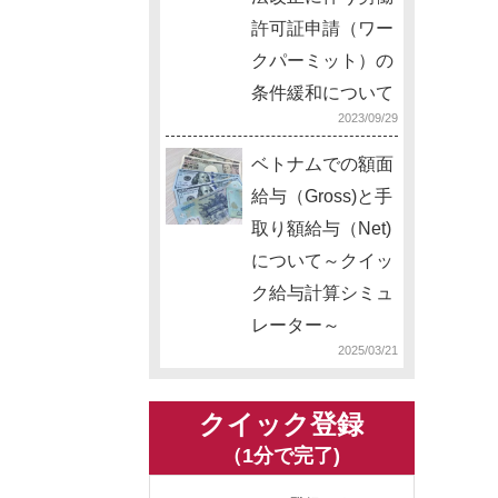
許可証申請（ワー
クパーミット）の
条件緩和について
2023/09/29
ベトナムでの額面
給与（Gross)と手
取り額給与（Net)
について～クイッ
ク給与計算シミュ
レーター～
2025/03/21
クイック登録
（1分で完了)