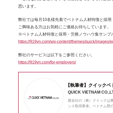
思います。
弊社では毎月10名様先着でベトナム人材特徴と採
ご興味ある方はお気軽にご連絡お待ちしています。
※ベトナム人材特徴と採用・労務ノウハウ集サンプ
https://919vn.com/wp-content/themes/quick/images/e
弊社のサービスは以下をご参照ください。
https://919vn.com/for-employers/
【執筆者】クイックベト
QUICK VIETNAM CO.,L
親会社の（株）クイックは東
ンス取得業者。ベトナム歴