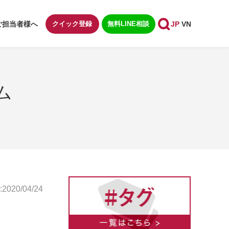
ご担当者様へ
クイック登録
無料LINE相談
JP
VN
ム
020/04/24