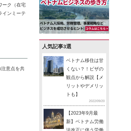
ワーク（在宅
ラインミーテ
人気記事3選
ベトナム移住は甘
の注意点を共
くない？！ビザの
観点から解説【メ
リットやデメリッ
トも】
2022/09/20
【2023年9月最
新】ベトナム労働
法改正に伴う労働