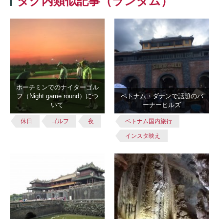
タグ内類似記事（ランダム）
ホーチミンでのナイターゴル
フ（Night game round）につ
ベトナム・ダナンで話題のバ
いて
ーナーヒルズ
休日
ゴルフ
夜
ベトナム国内旅行
インスタ映え