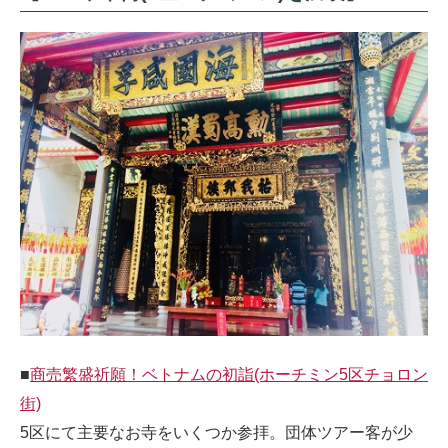
■
商売繁盛祈願！ベトナムの初詣(ホーチミン5区チョロン
街)
5区にて主要なお寺をいくつか参拝。団体ツアー客が少