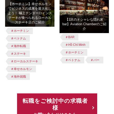
【ホーチミン】幸せホルモン
でビジネスの成果を最大化し
よう！ 極上テンダーロインス
テーキが食べられるローカル
【1区のオシャレな隠れ家
ステーキ店のご紹介
bar】Aviation Chamberのご紹
介
＃ホーチミン
＃BAR
＃ベトナム
＃Hồ Chí Minh
＃海外転職
＃ホーチミン
＃ステーキ
＃ベトナム
＃バー
＃ローカルステーキ
＃幸せホルモン
＃海外就職
転職をご検討中の求職者
様