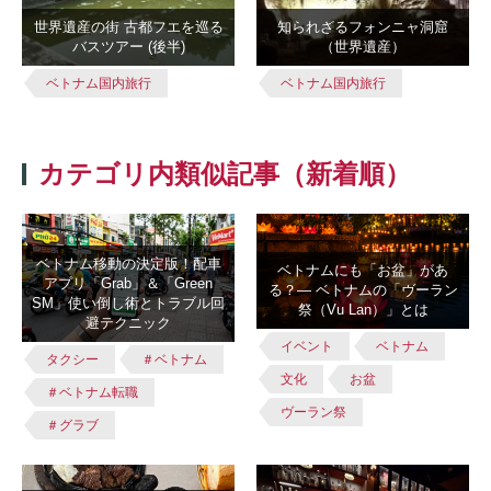
世界遺産の街 古都フエを巡る
知られざるフォンニャ洞窟
バスツアー (後半)
（世界遺産）
ベトナム国内旅行
ベトナム国内旅行
カテゴリ内類似記事（新着順）
ベトナム移動の決定版！配車
ベトナムにも「お盆」があ
アプリ「Grab」＆「Green
る？― ベトナムの「ヴーラン
SM」使い倒し術とトラブル回
祭（Vu Lan）」とは
避テクニック
イベント
ベトナム
タクシー
＃ベトナム
文化
お盆
＃ベトナム転職
ヴーラン祭
＃グラブ