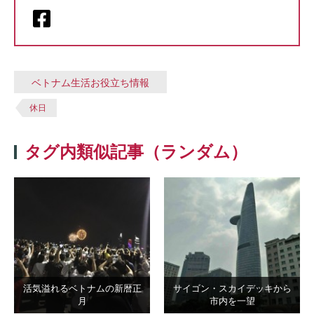
ベトナム生活お役立ち情報
休日
タグ内類似記事（ランダム）
活気溢れるベトナムの新暦正
サイゴン・スカイデッキから
月
市内を一望