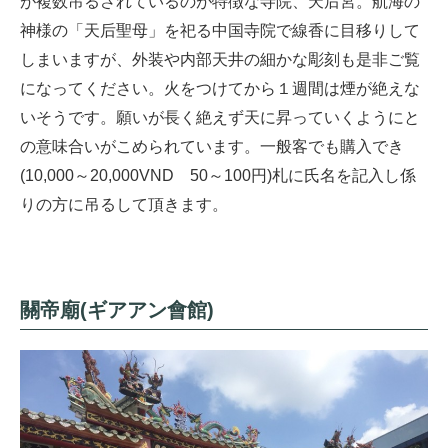
が複数吊るされているのが特徴な寺院、天后宮。航海の
神様の「天后聖母」を祀る中国寺院で線香に目移りして
しまいますが、外装や内部天井の細かな彫刻も是非ご覧
になってください。火をつけてから１週間は煙が絶えな
いそうです。願いが長く絶えず天に昇っていくようにと
の意味合いがこめられています。一般客でも購入でき
(10,000～20,000VND 50～100円)札に氏名を記入し係
りの方に吊るして頂きます。
關帝廟(ギアアン會館)