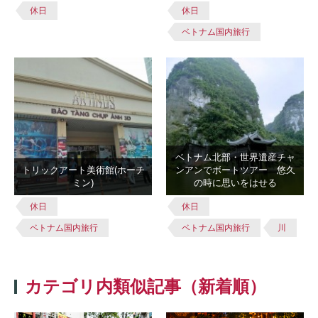
休日
休日
ベトナム国内旅行
ベトナム北部・世界遺産チャ
トリックアート美術館(ホーチ
ンアンでボートツアー 悠久
ミン)
の時に思いをはせる
休日
休日
ベトナム国内旅行
ベトナム国内旅行
川
カテゴリ内類似記事（新着順）