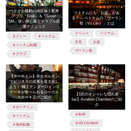
ベトナム移動の決定版！配車
ベトナムにも「お盆」があ
アプリ「Grab」＆「Green
る？― ベトナムの「ヴーラン
SM」使い倒し術とトラブル回
祭（Vu Lan）」とは
避テクニック
イベント
ベトナム
タクシー
＃ベトナム
文化
お盆
＃ベトナム転職
ヴーラン祭
＃グラブ
【ホーチミン】幸せホルモン
でビジネスの成果を最大化し
よう！ 極上テンダーロインス
テーキが食べられるローカル
【1区のオシャレな隠れ家
ステーキ店のご紹介
bar】Aviation Chamberのご紹
介
＃ホーチミン
＃BAR
＃ベトナム
＃Hồ Chí Minh
＃海外転職