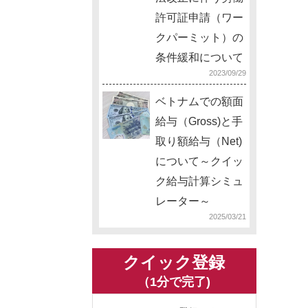
許可証申請（ワー
クパーミット）の
条件緩和について
2023/09/29
ベトナムでの額面
給与（Gross)と手
取り額給与（Net)
について～クイッ
ク給与計算シミュ
レーター～
2025/03/21
クイック登録
（1分で完了)