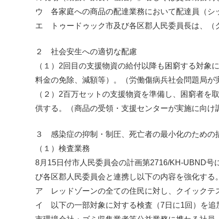
ウ 各家庭への商品の配達業務において配達員（シ
エ トゥードゥック市及び各区郡人民委員長は、（
２ 社会安生への適切な配慮
（１）2回目の支援物資の給付以降も困窮する対象
料金の免除、減額等）。（労働傷病兵社会問題局が
（２）2百万セットの支援物資を準備し、困窮者を取
供する。（商品の受領・支援センターが実施に向け
３ 感染症の抑制・制圧、死亡者の最小化のための
（１）検査業務
8月15日付市人民委員会の計画第2716/KH-UB
び各区郡人民委員会と連携し以下の内容を強化する
ア レッドゾーンの全ての住民に対し、クイックテ
イ 以下の一部対象に対する検査（7日に1回）を