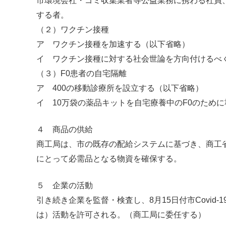
市環境会社・ゴミ収集業者等公益業務に携わる社員
する者。
（２）ワクチン接種
ア ワクチン接種を加速する（以下省略）
イ ワクチン接種に対する社会世論を方向付けるべ
（３）F0患者の自宅隔離
ア 400の移動診療所を設立する（以下省略）
イ 10万袋の薬品キットを自宅療養中のF0のため
４ 商品の供給
商工局は、市の既存の配給システムに基づき、商工
にとって必需品となる物資を確保する。
５ 企業の活動
引き続き企業を監督・検査し、8月15日付市Covid-
は）活動を許可される。（商工局に委任する）