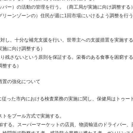
ッパー）の活動の管理を行う。（商工局が実施に向け調整する
グリーンゾーンの）住民が週に1回市場にいけるよう調整を行
に対し、十分な補充支援を行い、世帯主への支援措置を実施す
実施に向け調整する）
り残さないという原則を保証する。栄養のある食事を困窮する
調整する）
措置の強化について
ND号に従った市内における検査業務の実施に関し、保健局はトゥー
。
ストをプール方式で実施する。
追加する。スーパーマーケットの店員、物資輸送のドライバー、