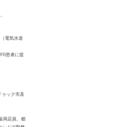
）
う。
る（電気水道
F0患者に提
ドゥック市及
薬局店員、都