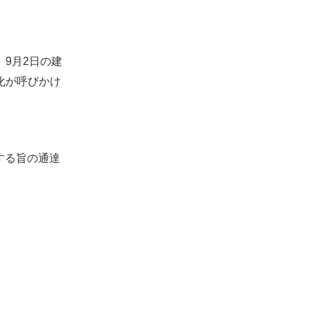
9月2日の建
化が呼びかけ
する旨の通達