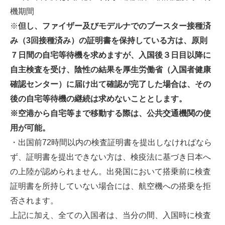
機期間
※
但し、ファイザー及びモデルナでのブースター接種済
み（
3
回接種済み）の証明書を保持している方は、原則
７日間の自宅等待機を求めますが、入国後３日目以降に
自主検査を受け、陰性の結果を厚生労働省（入国者健康
確認センター）に届け出て確認が完了した場合は、その
後の自宅等待機の継続は求めないこととします。
※
空港から自宅等まで移動する際は、公共交通機関の使
用が可能。
・出国前72時間以内の検査証明書を提出しなければなら
ず、証明書を提出できない方は、検疫法に基づき日本へ
の上陸が認められません。出発国において搭乗前に検査
証明書を所持していない場合には、航空機への搭乗を拒
否されます。
上記に加え、全ての入国者は、当分の間、入国時に検査