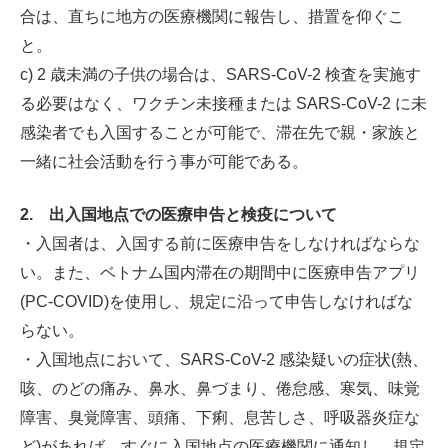
合は、直ちに地方の医療機関に報告し、措置を仰ぐこ
と。
c) 2 歳未満の子供の場合は、SARS-CoV-2 検査を実施す
る必要はなく、ワクチン未接種または SARS-CoV-2 に未
感染者でも入国することが可能で、滞在先で親・家族と
一緒に社会活動を行う事が可能である。
2.
出入国地点での医療申告と検疫について
・入国者は、入国する前に医療申告をしなければならな
い。また、ベトナム国内滞在の期間中に医療申告アプリ
(PC-COVID)を使用し、規定に沿って申告しなければな
らない。
・入国地点において、SARS-CoV-2 感染疑いの症状(熱、
咳、のどの痛み、鼻水、鼻づまり、倦怠感、寒気、味覚
障害、臭覚障害、頭痛、下痢、息苦しさ、呼吸器炎症な
ど)があれば、すぐに入国地点の医療機関に通知し、規定