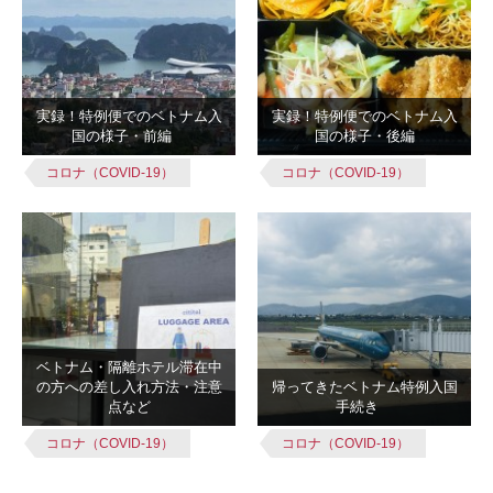
実録！特例便でのベトナム入
実録！特例便でのベトナム入
国の様子・前編
国の様子・後編
コロナ（COVID-19）
コロナ（COVID-19）
ベトナム・隔離ホテル滞在中
の方への差し入れ方法・注意
帰ってきたベトナム特例入国
点など
手続き
コロナ（COVID-19）
コロナ（COVID-19）