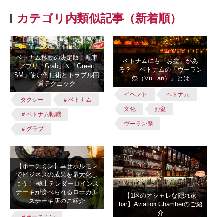
カテゴリ内類似記事（新着順）
ベトナム移動の決定版！配車
ベトナムにも「お盆」があ
アプリ「Grab」＆「Green
る？― ベトナムの「ヴーラン
SM」使い倒し術とトラブル回
祭（Vu Lan）」とは
避テクニック
イベント
ベトナム
タクシー
＃ベトナム
文化
お盆
＃ベトナム転職
ヴーラン祭
＃グラブ
【ホーチミン】幸せホルモン
でビジネスの成果を最大化し
よう！ 極上テンダーロインス
テーキが食べられるローカル
【1区のオシャレな隠れ家
ステーキ店のご紹介
bar】Aviation Chamberのご紹
介
＃ホーチミン