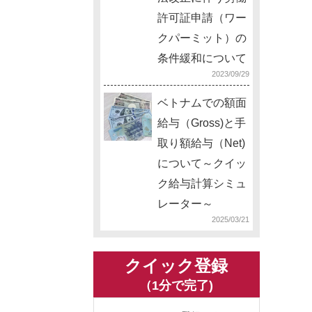
許可証申請（ワー
クパーミット）の
条件緩和について
2023/09/29
ベトナムでの額面
給与（Gross)と手
取り額給与（Net)
について～クイッ
ク給与計算シミュ
レーター～
2025/03/21
クイック登録
（1分で完了)