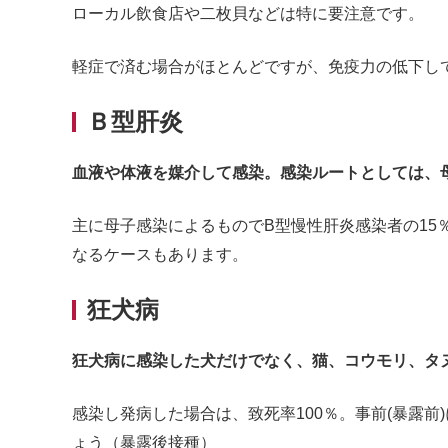
ローカル飲食店や二枚貝などは特に要注意です。
軽症で済む場合がほとんどですが、免疫力の低下し
Ｂ型肝炎
血液や体液を媒介して感染。感染ルートとしては、
主に母子感染によるものでB型慢性肝炎感染者の15
なるケースもあります。
狂犬病
狂犬病に感染した犬だけでなく、猫、コウモリ、タ
感染し発病した場合は、致死率100％。事前(暴露
ょう（暴露後接種）