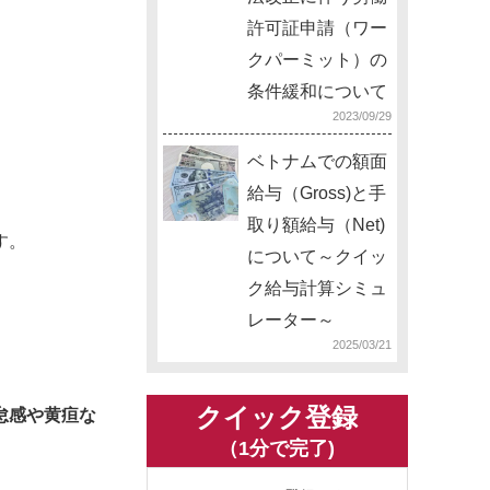
許可証申請（ワー
クパーミット）の
条件緩和について
2023/09/29
ベトナムでの額面
給与（Gross)と手
取り額給与（Net)
す。
について～クイッ
ク給与計算シミュ
レーター～
2025/03/21
クイック登録
怠感や黄疸な
（1分で完了)