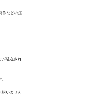
発作などの症
方が駐在され
す。
も構いません