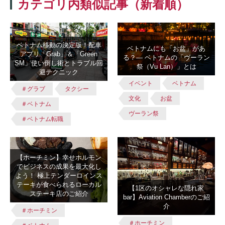
カテゴリ内類似記事（新着順）
ベトナム移動の決定版！配車
ベトナムにも「お盆」があ
アプリ「Grab」＆「Green
る？― ベトナムの「ヴーラン
SM」使い倒し術とトラブル回
祭（Vu Lan）」とは
避テクニック
イベント
ベトナム
＃グラブ
タクシー
文化
お盆
＃ベトナム
ヴーラン祭
＃ベトナム転職
【ホーチミン】幸せホルモン
でビジネスの成果を最大化し
よう！ 極上テンダーロインス
テーキが食べられるローカル
【1区のオシャレな隠れ家
ステーキ店のご紹介
bar】Aviation Chamberのご紹
介
＃ホーチミン
＃ホーチミン