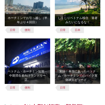
ホーチミンでお引っ越し（半
しくじりベトナム移住、筆者
年ぶり４回目）
みたいになるな！
日常
便利
日常
日本
ベトナム・ホーチミン短期・
実録！本当にあったベトナ
中期滞在者向けランドリー
ム・ホーチミンでのバイク実
店。
体験エピソード
日常
便利
日常