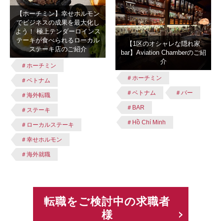
【ホーチミン】幸せホルモン
でビジネスの成果を最大化し
よう！ 極上テンダーロインス
テーキが食べられるローカル
【1区のオシャレな隠れ家
ステーキ店のご紹介
bar】Aviation Chamberのご紹
介
＃ホーチミン
＃ホーチミン
＃ベトナム
＃ベトナム
＃バー
＃海外転職
＃BAR
＃ステーキ
＃Hồ Chí Minh
＃ローカルステーキ
＃幸せホルモン
＃海外就職
転職をご検討中の求職者
様