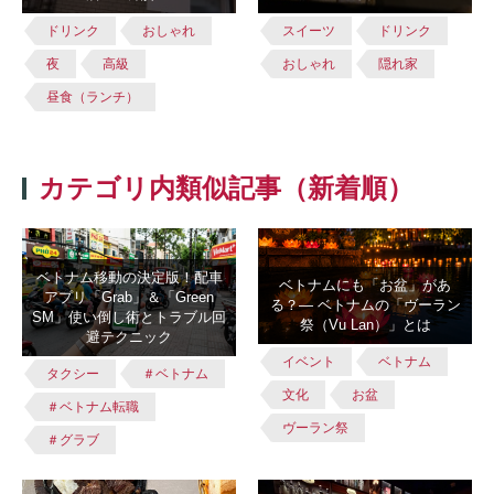
ドリンク
おしゃれ
スイーツ
ドリンク
夜
高級
おしゃれ
隠れ家
昼食（ランチ）
カテゴリ内類似記事（新着順）
ベトナム移動の決定版！配車
ベトナムにも「お盆」があ
アプリ「Grab」＆「Green
る？― ベトナムの「ヴーラン
SM」使い倒し術とトラブル回
祭（Vu Lan）」とは
避テクニック
イベント
ベトナム
タクシー
＃ベトナム
文化
お盆
＃ベトナム転職
ヴーラン祭
＃グラブ