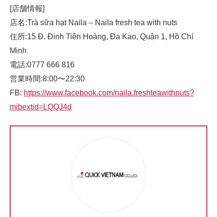
[店舗情報]
店名:Trà sữa hạt Naila – Naila fresh tea with nuts
住所:15 Đ. Đinh Tiên Hoàng, Đa Kao, Quận 1, Hồ Chí
Minh
電話:0777 666 816
営業時間:8:00〜22:30
FB:
https://www.facebook.com/naila.freshteawithnuts?
mibextid=LQQJ4d