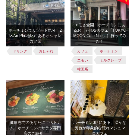
エモさ全開！ホーチミンにあ
ホーチミンでリゾート気分 2
るおしゃれなカフェ「TOKYO
区An Phu地区にあるオシャレ
MOON Cafe Noir」に行ってみ
カフェ
た！
ドリンク
おしゃれ
カフェ
ホーチミン
エモい
ミルクレープ
韓国系
健康志向のあなたに！ベトナ
ホーチミン3区にある、温かな
ム・ホーチミンのサラダ専門
黄色が印象的な隠れマシュマ
店のご紹介
ロカフェ