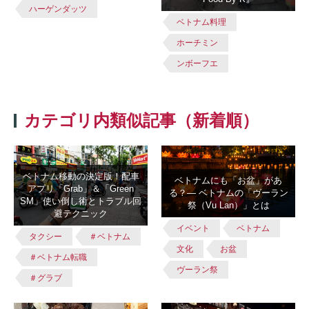
ハーゲンダッツ
ベトナム料理
ホーチミン
ンボーフエ
カテゴリ内類似記事（新着順）
ベトナム移動の決定版！配車
ベトナムにも「お盆」があ
アプリ「Grab」＆「Green
る？― ベトナムの「ヴーラン
SM」使い倒し術とトラブル回
祭（Vu Lan）」とは
避テクニック
イベント
ベトナム
タクシー
＃ベトナム
文化
お盆
＃ベトナム転職
ヴーラン祭
＃グラブ