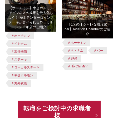
【ホーチミン】幸せホルモン
でビジネスの成果を最大化し
よう！ 極上テンダーロインス
テーキが食べられるローカル
【1区のオシャレな隠れ家
ステーキ店のご紹介
bar】Aviation Chamberのご紹
介
＃ホーチミン
＃ホーチミン
＃ベトナム
＃ベトナム
＃バー
＃海外転職
＃BAR
＃ステーキ
＃Hồ Chí Minh
＃ローカルステーキ
＃幸せホルモン
＃海外就職
転職をご検討中の求職者
様