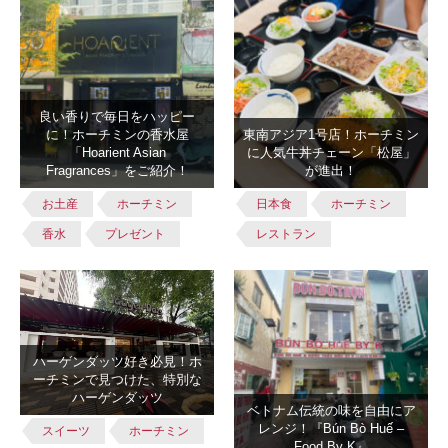
良い香りで毎日をハッピー
に！ホーチミンの香水屋
東南アジア1号店！ホーチミン
「Hoarient Asian
に人気牛丼チェーン「松屋」
Fragrances」をご紹介！
が進出！
お土産
ホーチミン
日本食
ホーチミン
香水
プレゼント
レストラン
ハーゲンダッツ好き必見！ホ
ーチミンで見つけた、特別な
ハーゲンダッツ
ベトナム伝統の味を自由にア
レンジ！『Bún Bò Huế –
スイーツ
ホーチミン
Food By K』