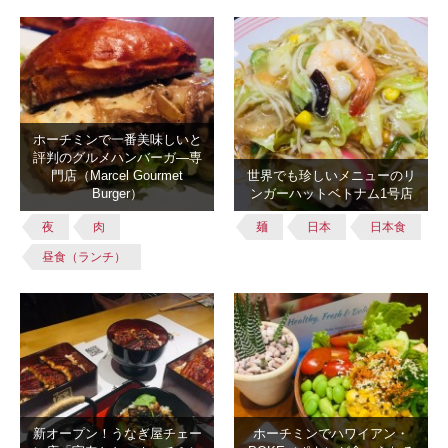
ホーチミンで一番美味しいと
評判のグルメハンバーガ―専
門店（Marcel Gourmet
世界でも珍しいメニューのリ
Burger）
ンガーハットベトナム1号店
夜
肉
麺
日本
日本食
昼食（ランチ）
新オープン！うなぎ屋チェー
ホーチミンでハワイアン・