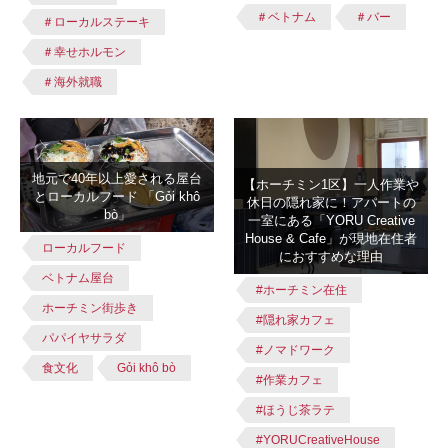
＃ベトナム
＃バー
＃ローカルステーキ
＃幸せホルモン
＃海外就職
地元で40年以上愛される屋台
【ホーチミン1区】一人作業や
とローカルフード 「Gỏi khô
休日の隠れ家に！アパートの
bò」
一室にある「YORU Creative
House & Cafe」が現地在住者
ローカルフード
におすすめな理由
ベトナム屋台
#ホーチミン在住
ホーチミン街歩き
#隠れ家カフェ
パパイヤサラダ
#ノマドワーク
食文化
Gỏi khô bò
#作業カフェ
#ほうじ茶ラテ
#YORUCreativeHouse