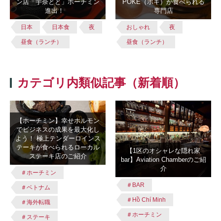
ン店「宇奈とと」ホーチミン
POKE（ポキ）が食べられる
進出！
専門店
日本
日本食
夜
おしゃれ
夜
昼食（ランチ）
昼食（ランチ）
カテゴリ内類似記事（新着順）
【ホーチミン】幸せホルモン
でビジネスの成果を最大化し
よう！ 極上テンダーロインス
テーキが食べられるローカル
【1区のオシャレな隠れ家
ステーキ店のご紹介
bar】Aviation Chamberのご紹
介
＃ホーチミン
＃BAR
＃ベトナム
＃Hồ Chí Minh
＃海外転職
＃ホーチミン
＃ステーキ