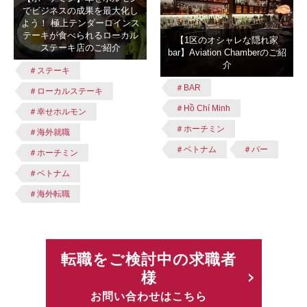
でビジネスの成果を最大化し
よう！ 極上テンダーロインス
テーキが食べられるローカル
【1区のオシャレな隠れ家
ステーキ店のご紹介
bar】Aviation Chamberのご紹
介
＃ステーキ
＃BAR
＃ローカルステーキ
＃Hồ Chí Minh
＃幸せホルモン
＃ホーチミン
＃海外就職
＃ベトナム
＃バー
＃ホーチミン
＃ベトナム
＃海外転職
転職をご検討中の求職者
様
お問い合わせはこちら