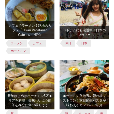
カフェでラーメン？路地のカ
フェ「Hikari Vegetarian
ベトナムにも浸透中！日本の
Cafe」のご紹介
マンガフェス
ラーメン
カフェ
休日
日本
ホーチミン
新年はじめはホーチミン5区エ
ホーチミン路地裏の隠れ場レ
リアを満喫 美味しい点心飲
ストラン！家庭的生パスタが
茶を存分に食べ尽くそう
味わえるカフェのご紹介
夜
麺
おしゃれ
夜